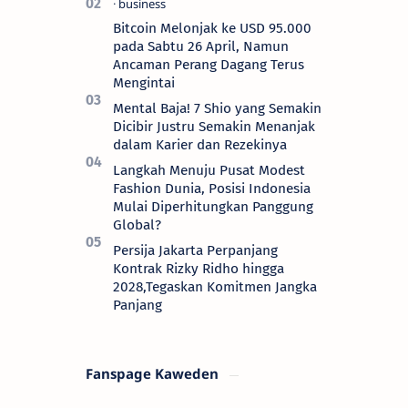
although not all of them make the
grade at the Emirates. For every Tony
Bitcoin Melonjak ke USD 95.000
Ada…
pada Sabtu 26 April, Namun
Ancaman Perang Dagang Terus
Mengintai
Mental Baja! 7 Shio yang Semakin
Dicibir Justru Semakin Menanjak
dalam Karier dan Rezekinya
Langkah Menuju Pusat Modest
Fashion Dunia, Posisi Indonesia
Mulai Diperhitungkan Panggung
Global?
Persija Jakarta Perpanjang
Kontrak Rizky Ridho hingga
2028,Tegaskan Komitmen Jangka
Panjang
Fanspage Kaweden