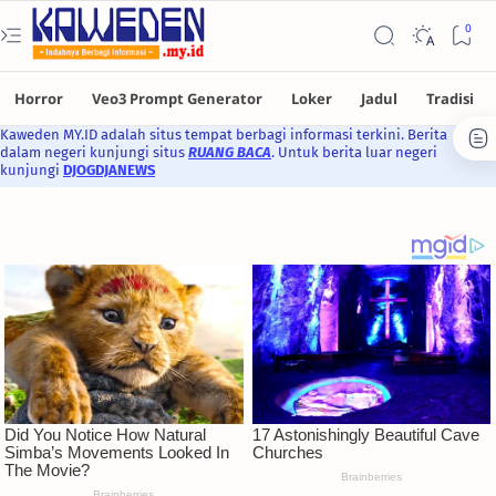
Kaweden MY.ID adalah situs tempat berbagi informasi terkini. Berita
dalam negeri kunjungi situs
RUANG BACA
. Untuk berita luar negeri
kunjungi
DJOGDJANEWS