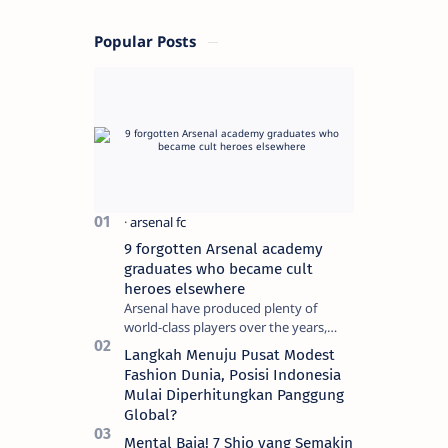
Popular Posts
9 forgotten Arsenal academy
graduates who became cult
heroes elsewhere
Arsenal have produced plenty of
world-class players over the years,
although not all of them make the
Langkah Menuju Pusat Modest
grade at the Emirates. For every Tony
Fashion Dunia, Posisi Indonesia
Ada…
Mulai Diperhitungkan Panggung
Global?
Mental Baja! 7 Shio yang Semakin