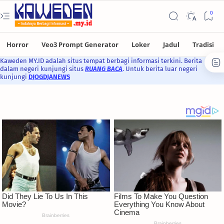
Kaweden MY.ID adalah situs tempat berbagi informasi terkini. Berita
dalam negeri kunjungi situs
RUANG BACA
. Untuk berita luar negeri
kunjungi
DJOGDJANEWS