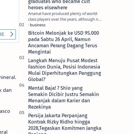
graduates who became cult
heroes elsewhere
Arsenal have produced plenty of world-
class players over the years, although not
all of them make the grade at the
Emirates. For every Tony Ada…
Bitcoin Melonjak ke USD 95.000
pada Sabtu 26 April, Namun
Ancaman Perang Dagang Terus
Mengintai
Langkah Menuju Pusat Modest
Fashion Dunia, Posisi Indonesia
Mulai Diperhitungkan Panggung
ineral.
Global?
Mental Baja! 7 Shio yang
k dan
Semakin Dicibir Justru Semakin
Menanjak dalam Karier dan
Rezekinya
Dasco
Persija Jakarta Perpanjang
Kontrak Rizky Ridho hingga
2028,Tegaskan Komitmen Jangka
eral