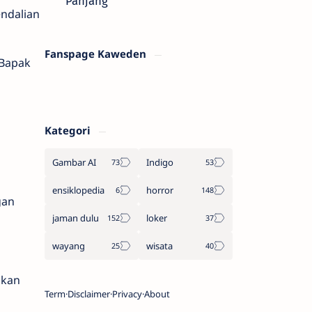
Panjang
endalian
Fanspage Kaweden
 Bapak
Kategori
Gambar AI
Indigo
ensiklopedia
horror
gan
jaman dulu
loker
wayang
wisata
akan
Term
Disclaimer
Privacy
About