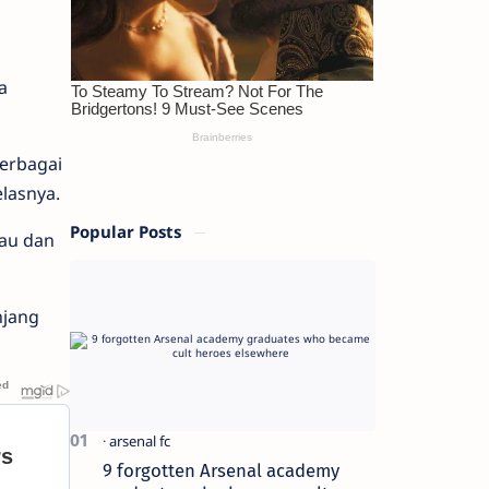
a
erbagai
lasnya.
Popular Posts
au dan
njang
9 forgotten Arsenal academy