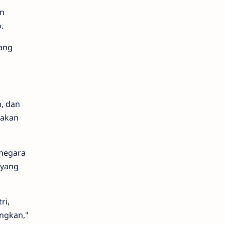
an
.
ang
, dan
rakan
 negara
 yang
ri,
ngkan,"