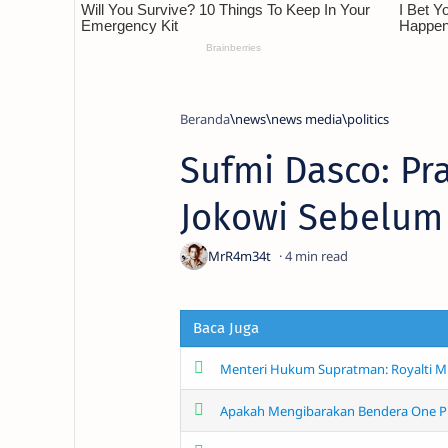
Beranda
news
news media
politics
Sufmi Dasco: P
Jokowi Sebelum
4
Baca Juga
Menteri Hukum Supratman: Royalti Mu
Apakah Mengibarakan Bendera One Pi