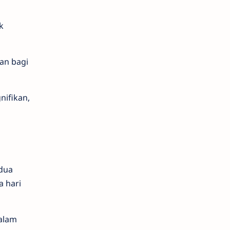
k
an bagi
nifikan,
 dua
a hari
alam