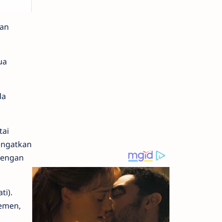
gan
ua
da
tai
ingatkan
dengan
ti).
lemen,