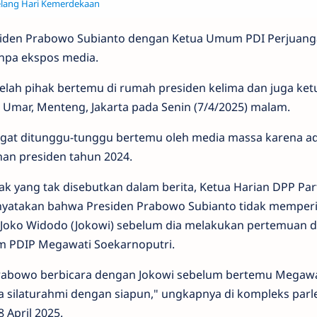
Jelang Hari Kemerdekaan
siden Prabowo Subianto dengan Ketua Umum PDI Perjuan
anpa ekspos media.
lah pihak bertemu di rumah presiden kelima dan juga ket
 Umar, Menteng, Jakarta pada Senin (7/4/2025) malam.
ngat ditunggu-tunggu bertemu oleh media massa karena a
an presiden tahun 2024.
k yang tak disebutkan dalam berita, Ketua Harian DPP Par
nyatakan bahwa Presiden Prabowo Subianto tidak memper
7 Joko Widodo (Jokowi) sebelum dia melakukan pertemuan 
m PDIP Megawati Soekarnoputri.
(Prabowo berbicara dengan Jokowi sebelum bertemu Megawa
ra silaturahmi dengan siapun," ungkapnya di kompleks par
8 April 2025.