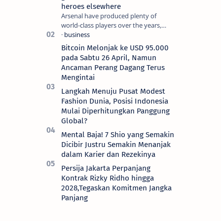
heroes elsewhere
Arsenal have produced plenty of
world-class players over the years,
although not all of them make the
grade at the Emirates. For every Tony
Bitcoin Melonjak ke USD 95.000
Ada…
pada Sabtu 26 April, Namun
Ancaman Perang Dagang Terus
Mengintai
Langkah Menuju Pusat Modest
Fashion Dunia, Posisi Indonesia
Mulai Diperhitungkan Panggung
Global?
Mental Baja! 7 Shio yang Semakin
Dicibir Justru Semakin Menanjak
dalam Karier dan Rezekinya
Persija Jakarta Perpanjang
Kontrak Rizky Ridho hingga
2028,Tegaskan Komitmen Jangka
Panjang