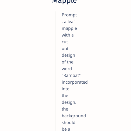
Mapple
Prompt
: a leaf
mapple
with a
cut
out
design
of the
word
"Rambat"
incorporated
into
the
design.
the
background
should
be a