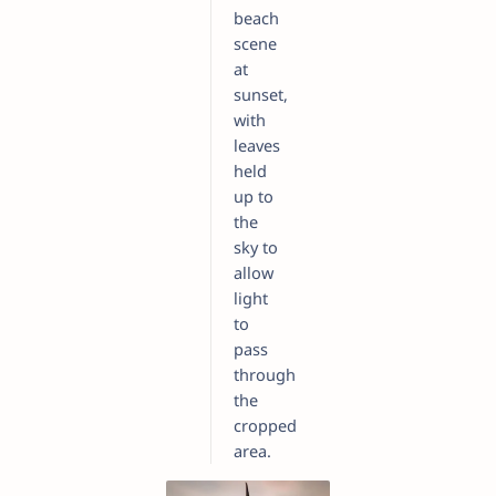
beach
scene
at
sunset,
with
leaves
held
up to
the
sky to
allow
light
to
pass
through
the
cropped
area.