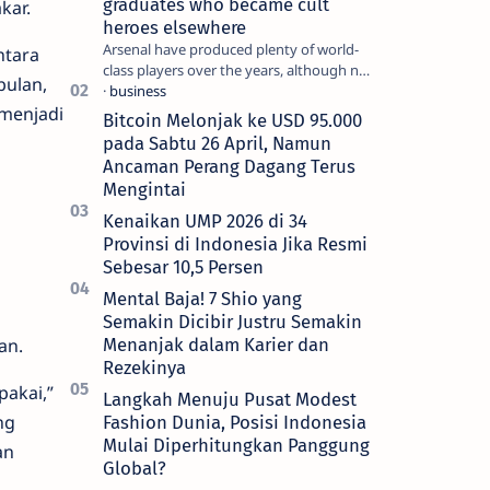
graduates who became cult
kar.
heroes elsewhere
Arsenal have produced plenty of world-
ntara
class players over the years, although not
bulan,
all of them make the grade at the
menjadi
Emirates. For every Tony Ada…
Bitcoin Melonjak ke USD 95.000
pada Sabtu 26 April, Namun
Ancaman Perang Dagang Terus
Mengintai
Kenaikan UMP 2026 di 34
Provinsi di Indonesia Jika Resmi
Sebesar 10,5 Persen
Mental Baja! 7 Shio yang
h
Semakin Dicibir Justru Semakin
an.
Menanjak dalam Karier dan
Rezekinya
pakai,”
Langkah Menuju Pusat Modest
ng
Fashion Dunia, Posisi Indonesia
Mulai Diperhitungkan Panggung
an
Global?