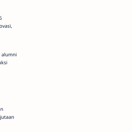
6
ovasi,
n alumni
uksi
an
 jutaan