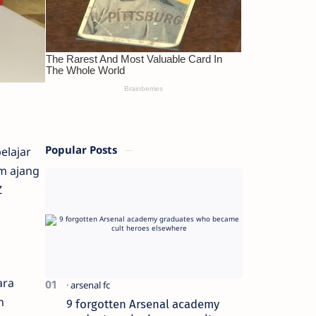
Popular Posts
elajar
m ajang
Z
ara
n
9 forgotten Arsenal academy