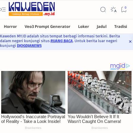
Kaweden MY.ID adalah situs tempat berbagi informasi terkini. Berita
dalam negeri kunjungi situs
RUANG BACA
. Untuk berita luar negeri
kunjungi
DJOGDJANEWS