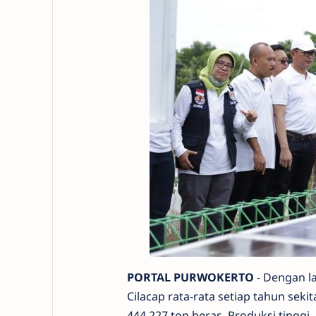
PORTAL PURWOKERTO
- Dengan l
Cilacap rata-rata setiap tahun seki
444.227 ton beras. Produksi tinggi,