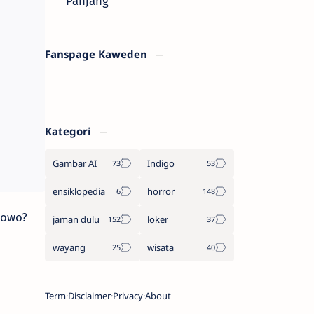
Panjang
Fanspage Kaweden
Kategori
Gambar AI
Indigo
ensiklopedia
horror
bowo?
jaman dulu
loker
wayang
wisata
Term
Disclaimer
Privacy
About