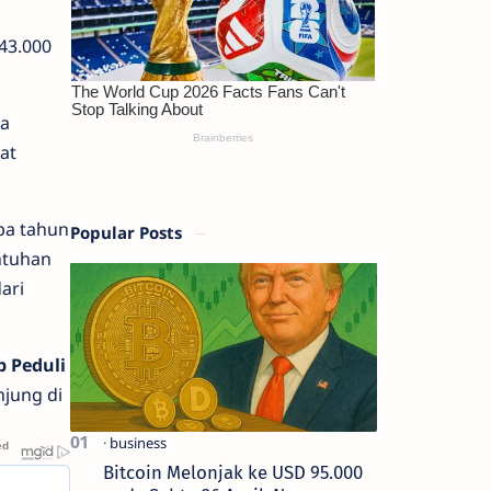
43.000
da
at
pa tahun
Popular Posts
entuhan
ari
p Peduli
jung di
Bitcoin Melonjak ke USD 95.000