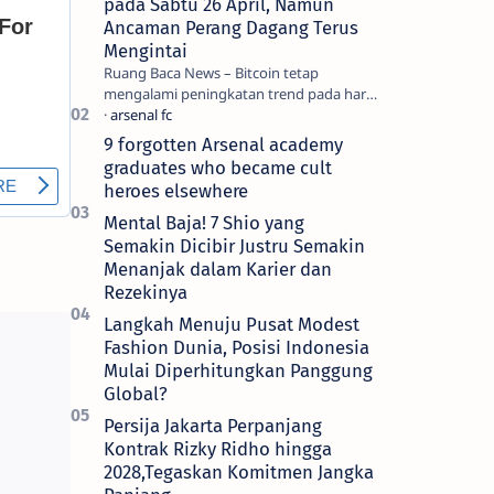
pada Sabtu 26 April, Namun
Ancaman Perang Dagang Terus
Mengintai
Ruang Baca News – Bitcoin tetap
mengalami peningkatan trend pada hari
Jumat (25/4) dan hampir mencapai titik
tertingginya selama dua bulan b…
9 forgotten Arsenal academy
graduates who became cult
heroes elsewhere
Mental Baja! 7 Shio yang
Semakin Dicibir Justru Semakin
Menanjak dalam Karier dan
Rezekinya
Langkah Menuju Pusat Modest
Fashion Dunia, Posisi Indonesia
Mulai Diperhitungkan Panggung
Global?
Persija Jakarta Perpanjang
Kontrak Rizky Ridho hingga
2028,Tegaskan Komitmen Jangka