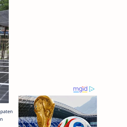
upaten
an