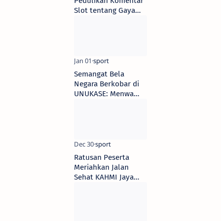
Pedulikan Komentar
Slot tentang Gaya
Main MU
Semangat Bela
Negara Berkobar di
UNUKASE: Menwa
Suryanata Gelar
Latsar Gabungan
2025
Ratusan Peserta
Meriahkan Jalan
Sehat KAHMI Jaya
Fest 2025, Puncak
Perayaan HUT ke-59