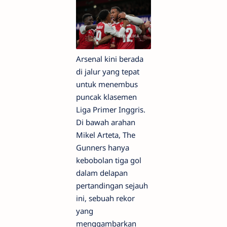
Arsenal kini berada
di jalur yang tepat
untuk menembus
puncak klasemen
Liga Primer Inggris.
Di bawah arahan
Mikel Arteta, The
Gunners hanya
kebobolan tiga gol
dalam delapan
pertandingan sejauh
ini, sebuah rekor
yang
menggambarkan