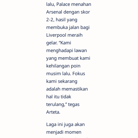
lalu, Palace menahan
Arsenal dengan skor
2-2, hasil yang
membuka jalan bagi
Liverpool meraih
gelar. “Kami
menghadapi lawan
yang membuat kami
kehilangan poin
musim lalu. Fokus
kami sekarang
adalah memastikan
hal itu tidak
terulang,” tegas
Arteta.
Laga ini juga akan
menjadi momen