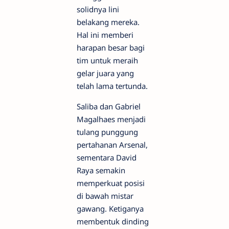
solidnya lini
belakang mereka.
Hal ini memberi
harapan besar bagi
tim untuk meraih
gelar juara yang
telah lama tertunda.
Saliba dan Gabriel
Magalhaes menjadi
tulang punggung
pertahanan Arsenal,
sementara David
Raya semakin
memperkuat posisi
di bawah mistar
gawang. Ketiganya
membentuk dinding