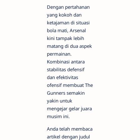
Dengan pertahanan
yang kokoh dan
ketajaman di situasi
bola mati, Arsenal
kini tampak lebih
matang di dua aspek
permainan.
Kombinasi antara
stabilitas defensif
dan efektivitas
ofensif membuat The
Gunners semakin
yakin untuk
mengejar gelar juara
musim ini.
Anda telah membaca
artikel dengan judul