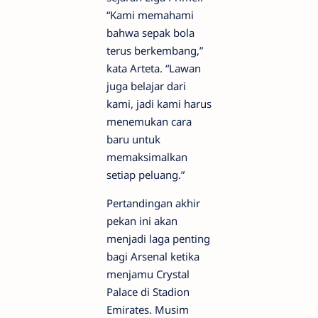
“Kami memahami
bahwa sepak bola
terus berkembang,”
kata Arteta. “Lawan
juga belajar dari
kami, jadi kami harus
menemukan cara
baru untuk
memaksimalkan
setiap peluang.”
Pertandingan akhir
pekan ini akan
menjadi laga penting
bagi Arsenal ketika
menjamu Crystal
Palace di Stadion
Emirates. Musim