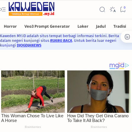
Kaweden MY.ID adalah situs tempat berbagi informasi terkini. Berita
dalam negeri kunjungi situs
RUANG BACA
. Untuk berita luar negeri
kunjungi
DJOGDJANEWS