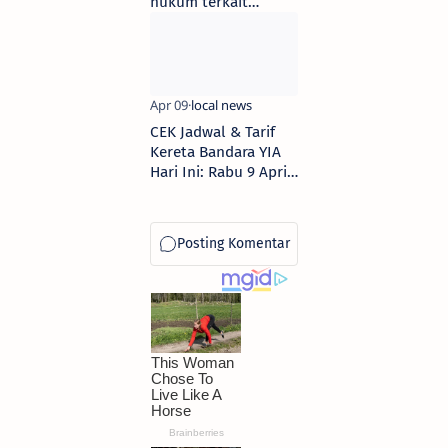
hukum terkait
dugaan gangguan
sistem bank DKI
Jakarta
CEK Jadwal & Tarif
Kereta Bandara YIA
Hari Ini: Rabu 9 April
2025 dari Stasiun
Tugu Jogja