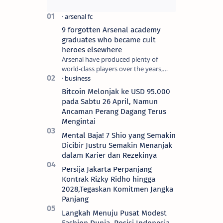
9 forgotten Arsenal academy
graduates who became cult
heroes elsewhere
Arsenal have produced plenty of
world-class players over the years,
although not all of them make the
grade at the Emirates. For every Tony
Bitcoin Melonjak ke USD 95.000
Ada…
pada Sabtu 26 April, Namun
Ancaman Perang Dagang Terus
Mengintai
Mental Baja! 7 Shio yang Semakin
Dicibir Justru Semakin Menanjak
dalam Karier dan Rezekinya
Persija Jakarta Perpanjang
Kontrak Rizky Ridho hingga
2028,Tegaskan Komitmen Jangka
Panjang
Langkah Menuju Pusat Modest