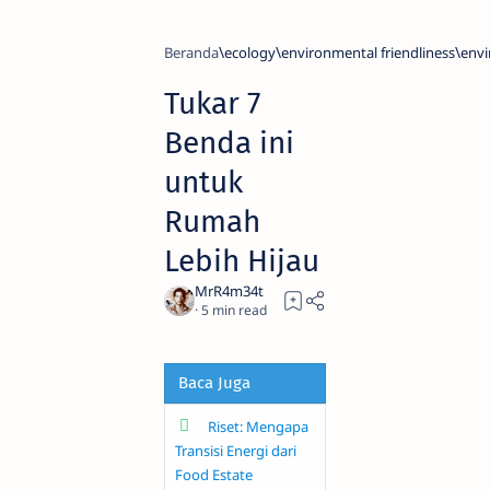
Beranda
ecology
environmental friendliness
env
Tukar 7
Benda ini
untuk
Rumah
Lebih Hijau
5
Baca Juga
Riset: Mengapa
Transisi Energi dari
Food Estate