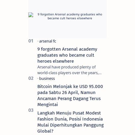
9 forgotten Arsenal academy
graduates who became cult
heroes elsewhere
Arsenal have produced plenty of
world-class players over the years,
although not all of them make the
grade at the Emirates. For every Tony
Bitcoin Melonjak ke USD 95.000
Ada…
pada Sabtu 26 April, Namun
Ancaman Perang Dagang Terus
Mengintai
Langkah Menuju Pusat Modest
Fashion Dunia, Posisi Indonesia
Mulai Diperhitungkan Panggung
Global?