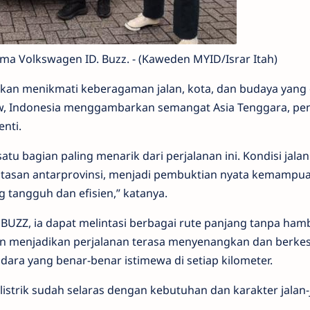
ma Volkswagen ID. Buzz. - (Kaweden MYID/Israr Itah)
 akan menikmati keberagaman jalan, kota, dan budaya yang
low, Indonesia menggambarkan semangat Asia Tenggara
,
pe
nti.
satu bagian paling menarik dari perjalanan ini. Kondisi jala
ntasan antarprovinsi, menjadi pembuktian nyata kemampua
g tangguh dan efisien,” katanya.
. BUZZ
,
ia
dapat melintasi berbagai rute panjang tanpa ham
man menjadikan perjalanan terasa menyenangkan dan berke
ra yang benar-benar istimewa di setiap kilometer.
istrik sudah selaras dengan kebutuhan dan karakter jalan-j