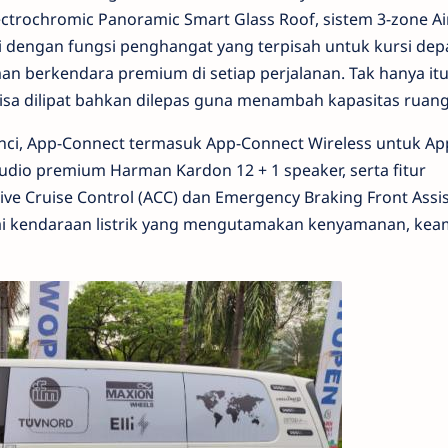
ectrochromic Panoramic Smart Glass Roof, sistem 3-zone Ai
si dengan fungsi penghangat yang terpisah untuk kursi de
 berkendara premium di setiap perjalanan. Tak hanya itu,
bisa dilipat bahkan dilepas guna menambah kapasitas ruang
9 inci, App-Connect termasuk App-Connect Wireless untuk Ap
udio premium Harman Kardon 12 + 1 speaker, serta fitur
ve Cruise Control (ACC) dan Emergency Braking Front Assis
ai kendaraan listrik yang mengutamakan kenyamanan, kea