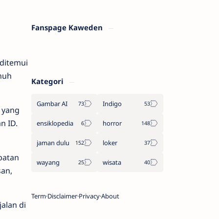
Fanspage Kaweden
 ditemui
nuh
Kategori
Gambar AI
Indigo
n yang
n ID.
ensiklopedia
horror
jaman dulu
loker
batan
wayang
wisata
san,
Term
Disclaimer
Privacy
About
alan di