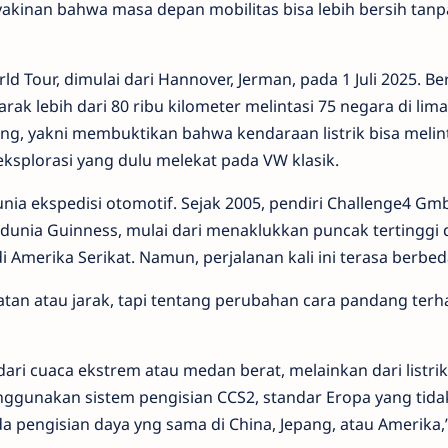
yakinan bahwa masa depan mobilitas bisa lebih bersih tanp
ld Tour, dimulai dari Hannover, Jerman, pada 1 Juli 2025. B
ak lebih dari 80 ribu kilometer melintasi 75 negara di lim
g, yakni membuktikan bahwa kendaraan listrik bisa melin
ksplorasi yang dulu melekat pada VW klasik.
ia ekspedisi otomotif. Sejak 2005, pendiri Challenge4 Gmb
dunia Guinness, mulai dari menaklukkan puncak tertinggi d
i Amerika Serikat. Namun, perjalanan kali ini terasa berbed
tan atau jarak, tapi tentang perubahan cara pandang ter
ri cuaca ekstrem atau medan berat, melainkan dari listrik
menggunakan sistem pengisian CCS2
,
standar Eropa yang tida
da pengisian daya yng sama di
China
, Jepang, atau Amerika,