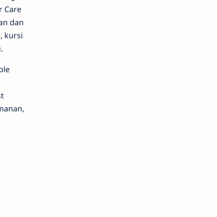
r Care
pan dan
 kursi
.
ple
t
manan,