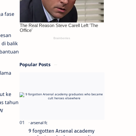
ga fase
mesan
di balik
bantuan
Popular Posts
elama
ut ke
as tahun
VW
9 forgotten Arsenal academy