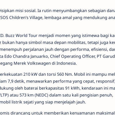
sipkan misi sosial. Ia rutin menyumbangkan sebagian dana
 SOS Children’s Village, lembaga amal yang mendukung an
 ID. Buzz World Tour menjadi momen yang istimewa bagi k
 bukan hanya simbol masa depan mobilitas, tetapi juga k
ap menempuh perjalanan jauh dengan performa, efisiensi, da
 Edo Chandra Januarko, Chief Operating Officer, PT Garu
egang Merek Volkswagen di Indonesia.
berkekuatan 210 kW dan torsi 560 Nm
. Mobil ini
mampu mel
lam 7,9 detik, menawarkan performa yang cepat, responsif
Didukung oleh baterai berkapasitas 91 kWh, kendaraan ini 
TP) atau 573 km (NEDC) dalam satu kali pengisian penuh,
bil listrik sejati yang siap menjelajah jauh.
onomis dirancang untuk memberikan kenyamanan maksimal