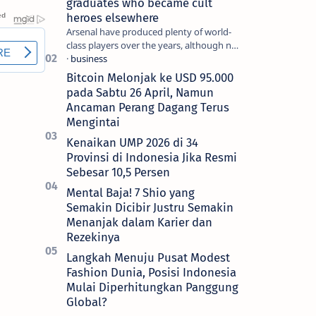
graduates who became cult
heroes elsewhere
Arsenal have produced plenty of world-
class players over the years, although not
all of them make the grade at the
Emirates. For every Tony Ada…
Bitcoin Melonjak ke USD 95.000
pada Sabtu 26 April, Namun
Ancaman Perang Dagang Terus
Mengintai
Kenaikan UMP 2026 di 34
Provinsi di Indonesia Jika Resmi
Sebesar 10,5 Persen
Mental Baja! 7 Shio yang
Semakin Dicibir Justru Semakin
Menanjak dalam Karier dan
Rezekinya
Langkah Menuju Pusat Modest
Fashion Dunia, Posisi Indonesia
Mulai Diperhitungkan Panggung
Global?