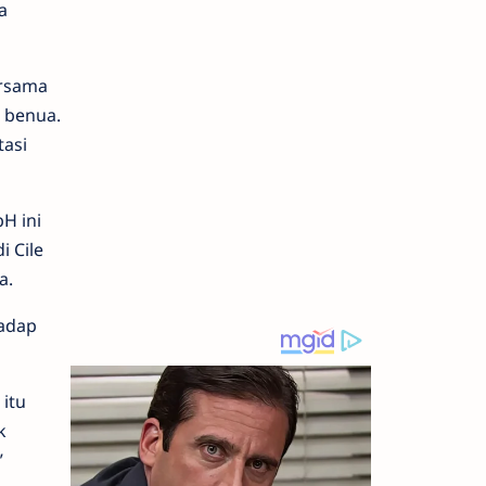
a
ersama
a benua.
tasi
H ini
i Cile
a.
hadap
 itu
k
”