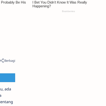
u, ada
a
 tentang