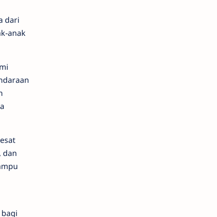
 dari
ak-anak
ami
endaraan
n
da
esat
, dan
mampu
 bagi