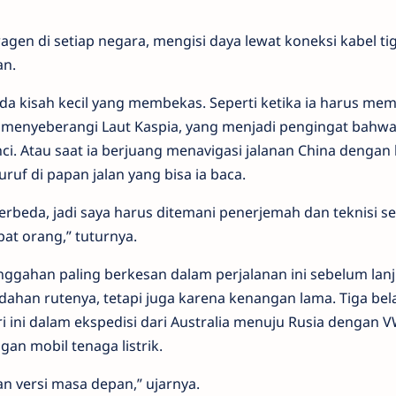
agen di setiap negara, mengisi daya lewat koneksi
kabel
ti
an.
u ada kisah kecil yang membekas. Seperti ketika ia harus me
 menyeberangi Laut Kaspia
, yang menjadi
pengingat bahwa 
ci. Atau saat ia berjuang menavigasi jalanan
China
dengan 
ruf di papan jalan yang bisa ia baca.
erbeda, jadi saya harus ditemani penerjemah dan teknisi s
pat orang
,” tuturnya.
nggahan paling berkesan dalam perjalanan ini sebelum lanj
dahan rutenya, tetapi juga karena kenangan lama. Tiga bel
ri ini dalam ekspedisi dari Australia menuju Rusia dengan 
ngan mobil tenaga listrik.
an versi masa depan,” ujarnya.