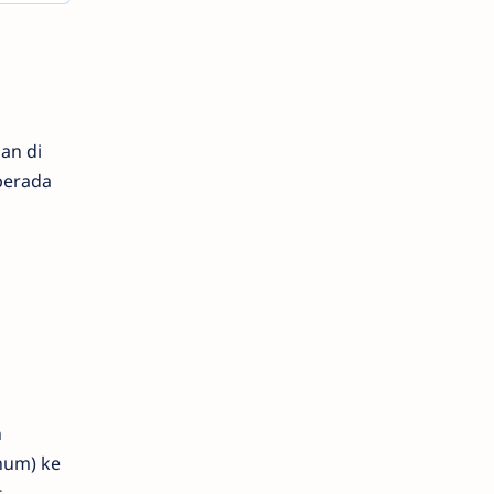
an di
berada
h
num) ke
s