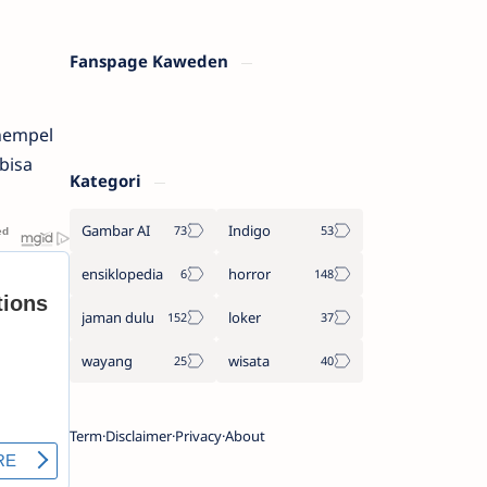
Fanspage Kaweden
nempel
bisa
Kategori
Gambar AI
Indigo
ensiklopedia
horror
jaman dulu
loker
wayang
wisata
Term
Disclaimer
Privacy
About