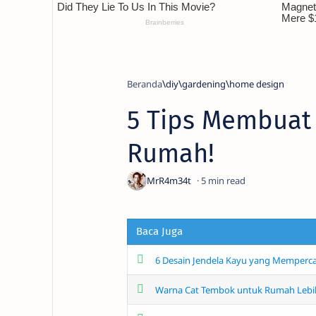
Beranda
diy
gardening
home design
5 Tips Membuat
Rumah!
5
Baca Juga
6 Desain Jendela Kayu yang Memperca
Warna Cat Tembok untuk Rumah Lebi