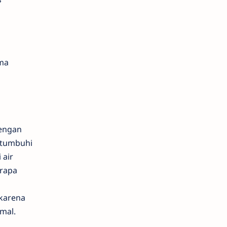
ma
dengan
itumbuhi
 air
erapa
 karena
mal.