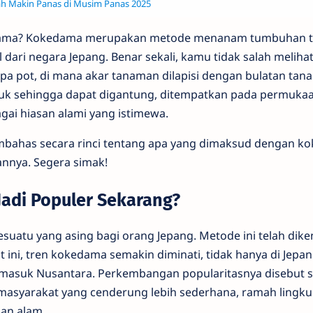
ah Makin Panas di Musim Panas 2025
ama? Kokedama merupakan metode menanam tumbuhan 
ari negara Jepang. Benar sekali, kamu tidak salah melihat
a pot, di mana akar tanaman dilapisi dengan bulatan tan
uk sehingga dapat digantung, ditempatkan pada permukaa
gai hiasan alami yang istimewa.
embahas secara rinci tentang apa yang dimaksud dengan k
nnya. Segera simak!
adi Populer Sekarang?
uatu yang asing bagi orang Jepang. Metode ini telah dike
 ini, tren kokedama semakin diminati, tidak hanya di Jepan
ermasuk Nusantara. Perkembangan popularitasnya disebut 
 masyarakat yang cenderung lebih sederhana, ramah lingk
an alam.