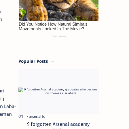
u
n
n
Popular Posts
ri
ng
n Laba-
naman
9 forgotten Arsenal academy