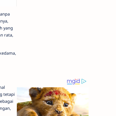
tanpa
nya,
ah yang
n rata,
okedama,
nal
g tetapi
sebagai
ungan,