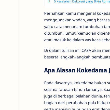
5 Kesalahan Dekorasi yang Bikin Rum
Pernahkan kamu mengenal koked
menggunakan wadah, yang berasal d
yaitu cara menanam tumbuhan tanp
ditumbuhi lumut, kemudian dibent
atau masuk ke dalam vas kaca seba
Di dalam tulisan ini, CASA akan m
beserta langkah-langkah pembuata
Apa Alasan Kokedama J
Pada dasarnya, kokedama bukan ses
selama ratusan tahun lamanya. Saat
juga di berbagai belahan dunia, t
bagian dari perubahan pola hidup
serta menjalin hubungan erat deng