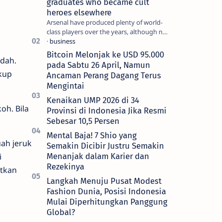
graduates who became cult
heroes elsewhere
Arsenal have produced plenty of world-
class players over the years, although not
all of them make the grade at the
Emirates. For every Tony Ada…
Bitcoin Melonjak ke USD 95.000
dah.
pada Sabtu 26 April, Namun
kup
Ancaman Perang Dagang Terus
Mengintai
Kenaikan UMP 2026 di 34
h. Bila
Provinsi di Indonesia Jika Resmi
Sebesar 10,5 Persen
Mental Baja! 7 Shio yang
ah jeruk
Semakin Dicibir Justru Semakin
i
Menanjak dalam Karier dan
Rezekinya
atkan
Langkah Menuju Pusat Modest
Fashion Dunia, Posisi Indonesia
Mulai Diperhitungkan Panggung
Global?