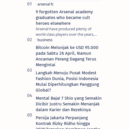
9 forgotten Arsenal academy
graduates who became cult
heroes elsewhere
Arsenal have produced plenty of
world-class players over the years,
although not all of them make the
grade at the Emirates. For every Tony
Bitcoin Melonjak ke USD 95.000
Ada…
pada Sabtu 26 April, Namun
Ancaman Perang Dagang Terus
Mengintai
Langkah Menuju Pusat Modest
Fashion Dunia, Posisi Indonesia
Mulai Diperhitungkan Panggung
Global?
Mental Baja! 7 Shio yang Semakin
Dicibir Justru Semakin Menanjak
dalam Karier dan Rezekinya
Persija Jakarta Perpanjang
Kontrak Rizky Ridho hingga