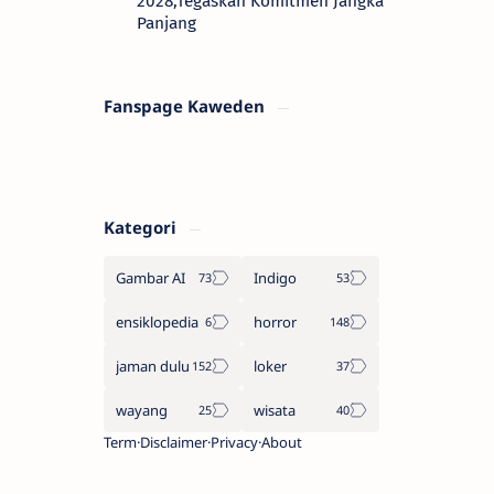
2028,Tegaskan Komitmen Jangka
Panjang
Fanspage Kaweden
Kategori
Gambar AI
Indigo
ensiklopedia
horror
jaman dulu
loker
wayang
wisata
Term
Disclaimer
Privacy
About