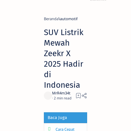
Beranda
automotif
SUV Listrik
Mewah
Zeekr X
2025 Hadir
di
Indonesia
2
Baca Juga
Cara Cepat