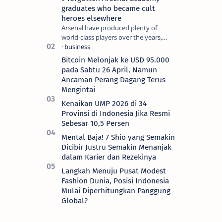
graduates who became cult
heroes elsewhere
Arsenal have produced plenty of
world-class players over the years,
although not all of them make the
grade at the Emirates. For every Tony
Bitcoin Melonjak ke USD 95.000
Ada…
pada Sabtu 26 April, Namun
Ancaman Perang Dagang Terus
Mengintai
Kenaikan UMP 2026 di 34
Provinsi di Indonesia Jika Resmi
Sebesar 10,5 Persen
Mental Baja! 7 Shio yang Semakin
Dicibir Justru Semakin Menanjak
dalam Karier dan Rezekinya
Langkah Menuju Pusat Modest
Fashion Dunia, Posisi Indonesia
Mulai Diperhitungkan Panggung
Global?