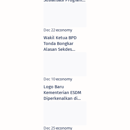
Sosialisasi Program
Padat Karya di Papua
Pegunungan
Wakil Ketua BPD
Tonda Bongkar
Alasan Sekdes
Dimutasi: "Bukan
Dendam, Tapi Soal
Pungli Program
Bedah Rumah"
Logo Baru
Kementerian ESDM
Diperkenalkan di
Penghargaan
Subroto 2025