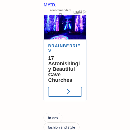
MYID
.