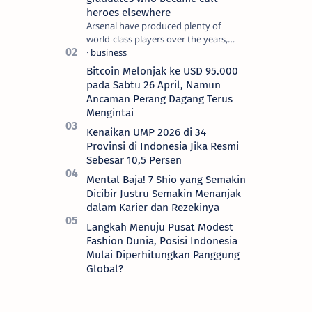
heroes elsewhere
Arsenal have produced plenty of
world-class players over the years,
although not all of them make the
grade at the Emirates. For every Tony
Bitcoin Melonjak ke USD 95.000
Ada…
pada Sabtu 26 April, Namun
Ancaman Perang Dagang Terus
Mengintai
Kenaikan UMP 2026 di 34
Provinsi di Indonesia Jika Resmi
Sebesar 10,5 Persen
Mental Baja! 7 Shio yang Semakin
Dicibir Justru Semakin Menanjak
dalam Karier dan Rezekinya
Langkah Menuju Pusat Modest
Fashion Dunia, Posisi Indonesia
Mulai Diperhitungkan Panggung
Global?