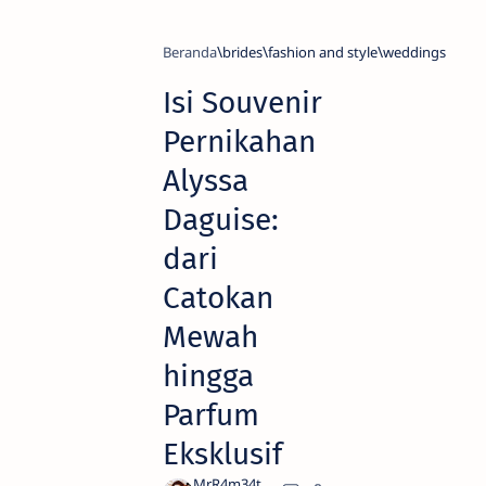
Beranda
brides
fashion and style
weddings
Isi Souvenir
Pernikahan
Alyssa
Daguise:
dari
Catokan
Mewah
hingga
Parfum
Eksklusif