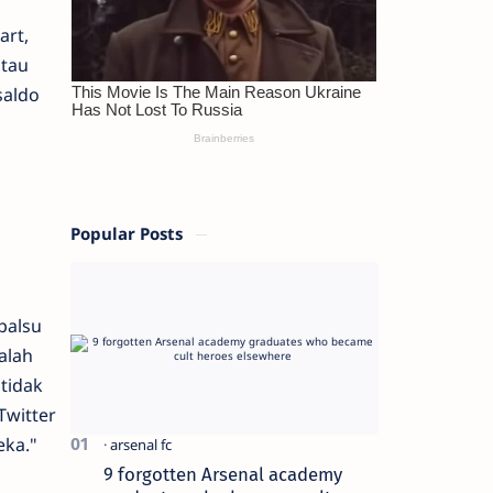
art,
atau
saldo
Popular Posts
palsu
alah
tidak
Twitter
ka."
9 forgotten Arsenal academy