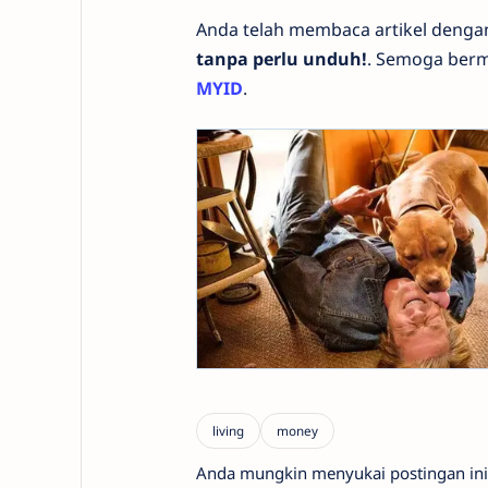
Anda telah membaca artikel denga
tanpa perlu unduh!
. Semoga berm
MYID
.
Anda mungkin menyukai postingan ini