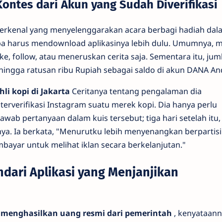
ntes dari Akun yang Sudah Diverifikasi
terkenal yang menyelenggarakan acara berbagi hadiah dal
a harus mendownload aplikasinya lebih dulu. Umumnya, 
, follow, atau meneruskan cerita saja. Sementara itu, jum
 hingga ratusan ribu Rupiah sebagai saldo di akun DANA An
li kopi di Jakarta
Ceritanya tentang pengalaman dia
rverifikasi Instagram suatu merek kopi. Dia hanya perlu
b pertanyaan dalam kuis tersebut; tiga hari setelah itu,
a. Ia berkata, "Menurutku lebih menyenangkan berpartisi
bayar untuk melihat iklan secara berkelanjutan."
dari Aplikasi yang Menjanjikan
g menghasilkan uang resmi dari pemerintah
, kenyataan