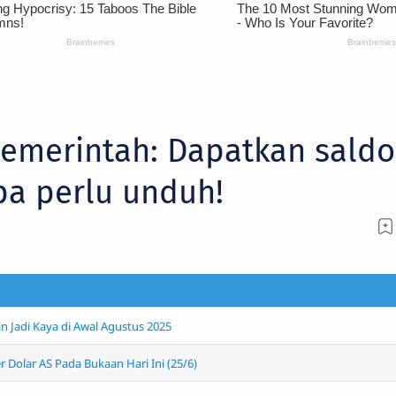
Pemerintah: Dapatkan saldo
pa perlu unduh!
n Jadi Kaya di Awal Agustus 2025
 Dolar AS Pada Bukaan Hari Ini (25/6)