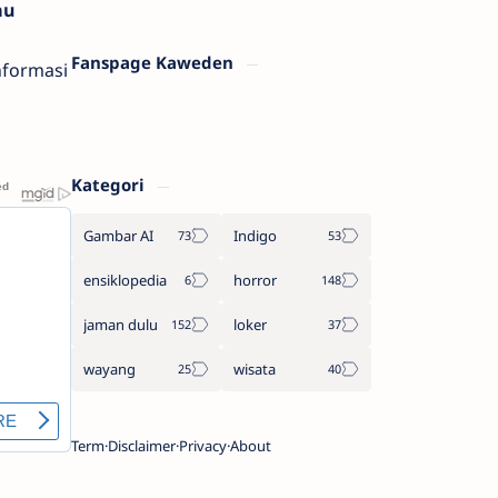
au
Fanspage Kaweden
nformasi
Kategori
Gambar AI
Indigo
ensiklopedia
horror
jaman dulu
loker
wayang
wisata
Term
Disclaimer
Privacy
About