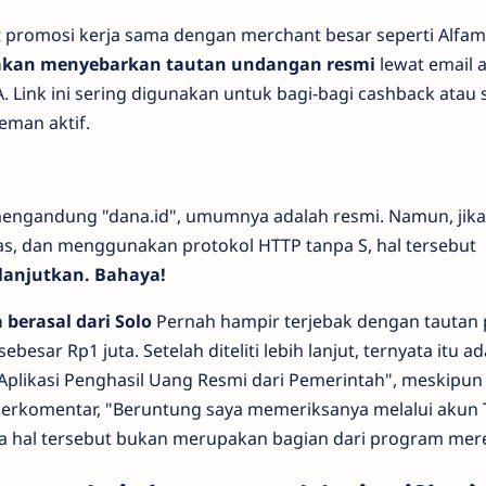
promosi kerja sama dengan merchant besar seperti Alfam
akan menyebarkan tautan undangan resmi
lewat email 
A. Link ini sering digunakan untuk bagi-bagi cashback atau 
eman aktif.
engandung "dana.id", umumnya adalah resmi. Namun, jika
elas, dan menggunakan protokol HTTP tanpa S, hal tersebut
lanjutkan. Bahaya!
 berasal dari Solo
Pernah hampir terjebak dengan tautan 
esar Rp1 juta. Setelah diteliti lebih lanjut, ternyata itu ad
Aplikasi Penghasil Uang Resmi dari Pemerintah", meskipun 
erkomentar, "Beruntung saya memeriksanya melalui akun 
 hal tersebut bukan merupakan bagian dari program mere