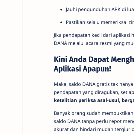
Jauhi pengunduhan APK di lua
Pastikan selalu memeriksa izi
Jika pendapatan kecil dari aplikas
DANA melalui acara resmi yang mu
Kini Anda Dapat Meng
Aplikasi Apapun!
Maka, saldo DANA gratis tak hanya 
pendapatan yang diragukan, setia
ketelitian periksa asal-usul, be
Banyak orang sudah membuktikanny
saldo DANA tanpa perlu repot men
akurat dan hindari mudah tergiur o