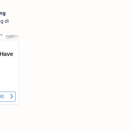
ang
g di