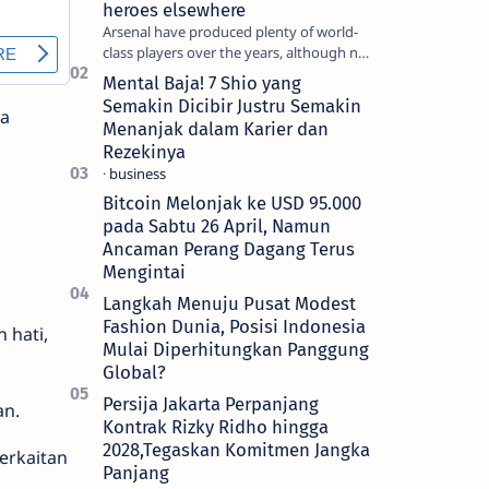
heroes elsewhere
Arsenal have produced plenty of world-
class players over the years, although not
all of them make the grade at the
Mental Baja! 7 Shio yang
Emirates. For every Tony Ada…
Semakin Dicibir Justru Semakin
ta
Menanjak dalam Karier dan
Rezekinya
Bitcoin Melonjak ke USD 95.000
pada Sabtu 26 April, Namun
Ancaman Perang Dagang Terus
Mengintai
Langkah Menuju Pusat Modest
Fashion Dunia, Posisi Indonesia
 hati,
Mulai Diperhitungkan Panggung
Global?
Persija Jakarta Perpanjang
an.
Kontrak Rizky Ridho hingga
2028,Tegaskan Komitmen Jangka
erkaitan
Panjang