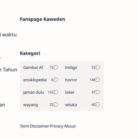
Fanspage Kaweden
i waktu
Kategori
.
Gambar AI
Indigo
n Tahun
ensiklopedia
horror
jaman dulu
loker
dan
wayang
wisata
Term
Disclaimer
Privacy
About