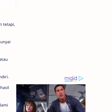
 tetapi,
unyai
atau
diri.
hasil
alami