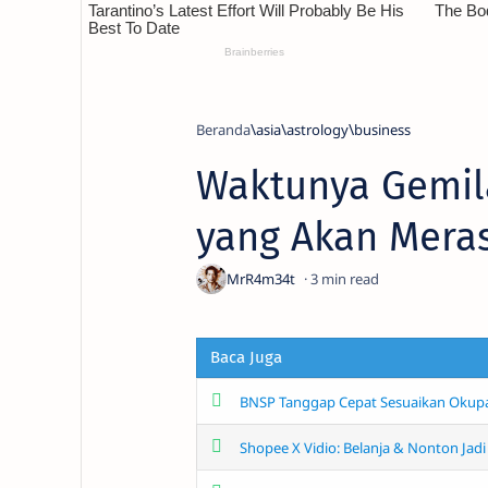
Beranda
asia
astrology
business
Waktunya Gemila
yang Akan Mera
3
Baca Juga
BNSP Tanggap Cepat Sesuaikan Okupasi
Shopee X Vidio: Belanja & Nonton Jad