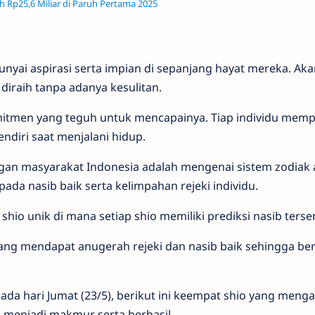
h Rp25,6 Miliar di Paruh Pertama 2025
nyai aspirasi serta impian di sepanjang hayat mereka. Akan
 diraih tanpa adanya kesulitan.
itmen yang teguh untuk mencapainya. Tiap individu memp
ndiri saat menjalani hidup.
gan masyarakat Indonesia adalah mengenai sistem zodiak 
ada nasib baik serta kelimpahan rejeki individu.
io unik di mana setiap shio memiliki prediksi nasib tersen
yang mendapat anugerah rejeki dan nasib baik sehingga ber
ada hari Jumat (23/5), berikut ini keempat shio yang meng
i menjadi makmur serta berhasil.