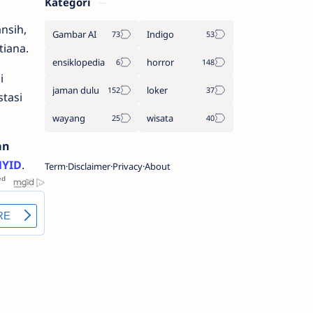
Kategori
nsih,
Gambar AI
Indigo
tiana.
ensiklopedia
horror
i
jaman dulu
loker
tasi
wayang
wisata
an
MYID
.
Term
Disclaimer
Privacy
About