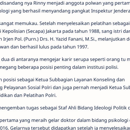
disandang nya Rinny menjadi anggota polwan yang perta
logi yang berhasil menyandang pangkat Inspektur Jenderal 
n sangat memukau. Setelah menyelesaikan pelatihan sebagai
Kepolisian (Secapa) Jakarta pada tahun 1988, sang istri dar
rjen Pol. (Purn.) Drs. H. Yazid Fanani, M.Si., melanjutkan 
wan dan berhasil lulus pada tahun 1997.
n dua di antaranya mengejar karir serupa seperti orang tu 
megang beberapa posisi penting dalam institusi polisi.
n posisi sebagai Ketua Subbagian Layanan Konseling dan
 Pelayanan Sosial Polri dan juga pernah menjadi Ketua S
idikan dan Pelatihan Polri.
mengemban tugas sebagai Staf Ahli Bidang Ideologi Politik d
 pertama yang meraih gelar doktor dalam bidang psikologi 
016. Gelarnya tersebut didapatkan setelah ia menyelesaika