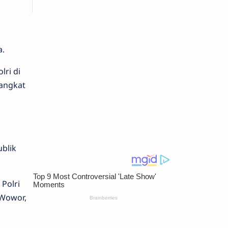
a.
lri di
pangkat
blik
Polri
 Wowor,