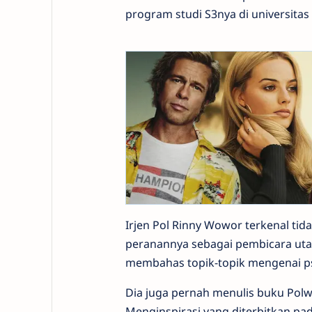
program studi S3nya di universitas 
Irjen Pol Rinny Wowor terkenal tid
peranannya sebagai pembicara uta
membahas topik-topik mengenai ps
Dia juga pernah menulis buku Pol
Menginspirasi yang diterbitkan pa