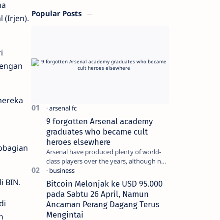
ma
Popular Posts
(Irjen).
i
dengan
mereka
9 forgotten Arsenal academy
graduates who became cult
heroes elsewhere
ubbagian
Arsenal have produced plenty of world-
class players over the years, although not
all of them make the grade at the
Emirates. For every Tony Ada…
i BIN.
Bitcoin Melonjak ke USD 95.000
pada Sabtu 26 April, Namun
di
Ancaman Perang Dagang Terus
Mengintai
n