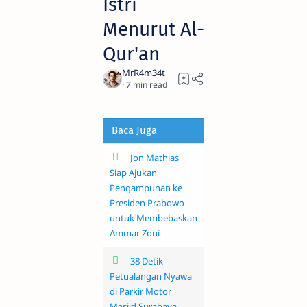
Istri
Menurut Al-
Qur'an
7
Baca Juga
Jon Mathias
Siap Ajukan
Pengampunan ke
Presiden Prabowo
untuk Membebaskan
Ammar Zoni
38 Detik
Petualangan Nyawa
di Parkir Motor
Masjid Surabaya