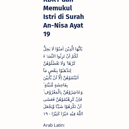
Memukul
Istri di Surah
An-Nisa Ayat
19
يٰٓاَيُّهَا الَّذِيْنَ اٰمَنُوْا لَا يَحِلُّ
لَكُمْ اَنْ تَرِثُوا النِّسَاۤءَ
كَرْهًا ۗ وَلَا تَعْضُلُوْهُنَّ
لِتَذْهَبُوْا بِبَعْضِ مَآ
اٰتَيْتُمُوْهُنَّ اِلَّآ اَنْ يَّأْتِيْنَ
بِفَاحِشَةٍ مُّبَيِّنَةٍ ۚ
وَعَاشِرُوْهُنَّ بِالْمَعْرُوْفِ ۚ
فَاِنْ كَرِهْتُمُوْهُنَّ فَعَسٰٓى
اَنْ تَكْرَهُوْا شَيْـًٔا وَّيَجْعَلَ
اللّٰهُ فِيْهِ خَيْرًا كَثِيْرًا - ١٩
Arab Latin: