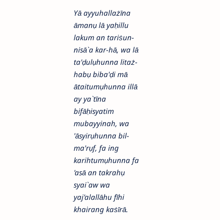
Yā ayyuhallażīna
āmanụ lā yaḥillu
lakum an tariṡun-
nisā`a kar-hā, wa lā
ta'ḍulụhunna litaż-
habụ biba'ḍi mā
ātaitumụhunna illā
ay ya`tīna
bifāḥisyatim
mubayyinah, wa
'āsyirụhunna bil-
ma'rụf, fa ing
karihtumụhunna fa
'asā an takrahụ
syai`aw wa
yaj'alallāhu fīhi
khairang kaṡīrā.