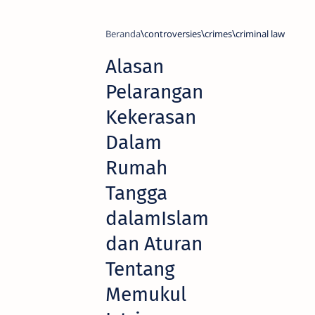
Beranda
controversies
crimes
criminal law
Alasan
Pelarangan
Kekerasan
Dalam
Rumah
Tangga
dalamIslam
dan Aturan
Tentang
Memukul