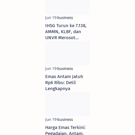
IHSG Turun ke 7.138,
AMMN, KLBF, dan
UNVR Merosot
sebagai Saham
Terlemah LQ45 Hari
Ini (18/6)
Emas Antam Jatuh
Rp6 Ribu: Detil
Lengkapnya
Harga Emas Terkini:
Pegadaian, Antam,