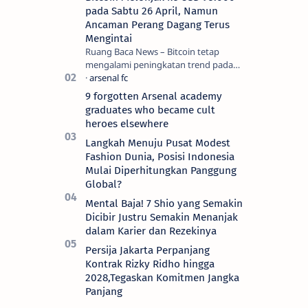
pada Sabtu 26 April, Namun
Ancaman Perang Dagang Terus
Mengintai
Ruang Baca News – Bitcoin tetap
mengalami peningkatan trend pada
hari Jumat (25/4) dan hampir
mencapai titik tertingginya selama
9 forgotten Arsenal academy
dua bulan b…
graduates who became cult
heroes elsewhere
Langkah Menuju Pusat Modest
Fashion Dunia, Posisi Indonesia
Mulai Diperhitungkan Panggung
Global?
Mental Baja! 7 Shio yang Semakin
Dicibir Justru Semakin Menanjak
dalam Karier dan Rezekinya
Persija Jakarta Perpanjang
Kontrak Rizky Ridho hingga
2028,Tegaskan Komitmen Jangka
Panjang