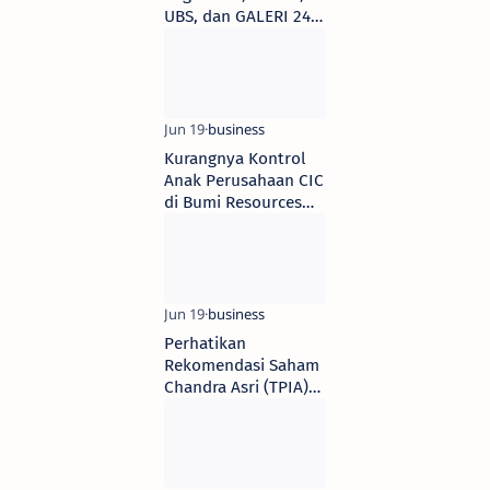
UBS, dan GALERI 24
Sejak Senin (16/5)
Kurangnya Kontrol
Anak Perusahaan CIC
di Bumi Resources
(BUMI): Gelombang
Penjualan Saham
yang Mengejutkan
Perhatikan
Rekomendasi Saham
Chandra Asri (TPIA)
Pasca Raih Dana
$800 Juta untuk
Pabrik CA-EDC