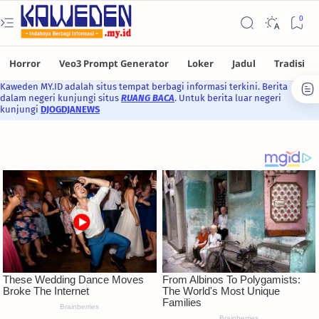
Kaweden MY.ID adalah situs tempat berbagi informasi terkini. Berita
dalam negeri kunjungi situs
RUANG BACA
. Untuk berita luar negeri
kunjungi
DJOGDJANEWS