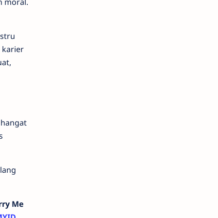
n moral.
stru
karier
at,
 hangat
s
lang
rry Me
MYID
.