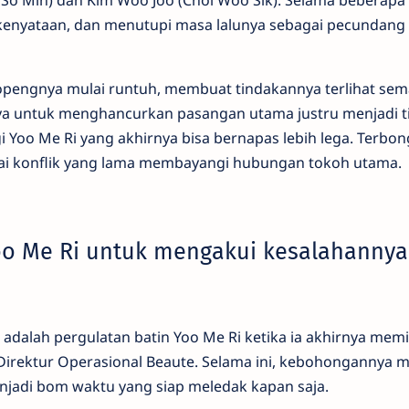
 So Min) dan Kim Woo Joo (Choi Woo Sik). Selama beberapa 
 kenyataan, dan menutupi masa lalunya sebagai pecundang
opengnya mulai runtuh, membuat tindakannya terlihat sem
ya untuk menghancurkan pasangan utama justru menjadi ti
gi Yoo Me Ri yang akhirnya bisa bernapas lebih lega. Terbo
ntai konflik yang lama membayangi hubungan tokoh utama.
Yoo Me Ri untuk mengakui kesalahannya
 adalah pergulatan batin Yoo Me Ri ketika ia akhirnya memil
Direktur Operasional Beaute. Selama ini, kebohongannya 
njadi bom waktu yang siap meledak kapan saja.