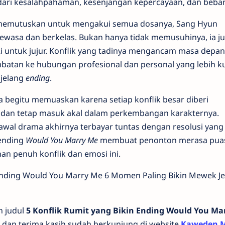
 dari kesalahpahaman, kesenjangan kepercayaan, dan beba
 memutuskan untuk mengakui semua dosanya, Sang Hyun
wasa dan berkelas. Bukan hanya tidak memusuhinya, ia ju
 untuk jujur. Konflik yang tadinya mengancam masa depan 
mbatan ke hubungan profesional dan personal yang lebih ku
jelang
ending
.
a begitu memuaskan karena setiap konflik besar diberi
, dan tetap masuk akal dalam perkembangan karakternya.
wal drama akhirnya terbayar tuntas dengan resolusi yang
 ending
Would You Marry Me
membuat penonton merasa pua
nan penuh konflik dan emosi ini.
Ending Would You Marry Me 6 Momen Paling Bikin Mewek Je
n judul
5 Konflik Rumit yang Bikin Ending Would You Ma
dan terima kasih sudah berkunjung di website
Kaweden 