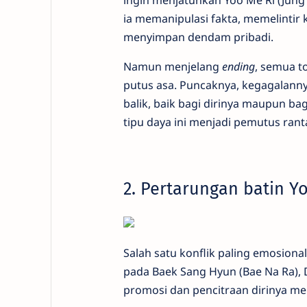
ingin menjatuhkan Yoo Me Ri (Jung
ia memanipulasi fakta, memelintir
menyimpan dendam pribadi.
Namun menjelang
ending
, semua t
putus asa. Puncaknya, kegagalann
balik, baik bagi dirinya maupun ba
tipu daya ini menjadi pemutus ra
2. Pertarungan batin 
Salah satu konflik paling emosional
pada Baek Sang Hyun (Bae Na Ra), 
promosi dan pencitraan dirinya me