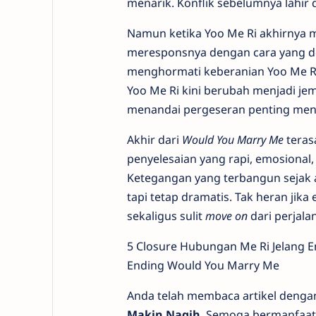
menarik. Konflik sebelumnya lahir
Namun ketika Yoo Me Ri akhirnya
meresponsnya dengan cara yang de
menghormati keberanian Yoo Me Ri
Yoo Me Ri kini berubah menjadi je
menandai pergeseran penting men
Akhir dari
Would You Marry Me
teras
penyelesaian yang rapi, emosional
Ketegangan yang terbangun sejak a
tapi tetap dramatis. Tak heran jika
sekaligus sulit
move on
dari perjala
5 Closure Hubungan Me Ri Jelang 
Ending Would You Marry Me
Anda telah membaca artikel denga
Makin Nagih
. Semoga bermanfaat 