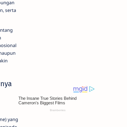
ubungan
n, serta
entang
n
mosional
 maupun
akin
rnya
une) yang