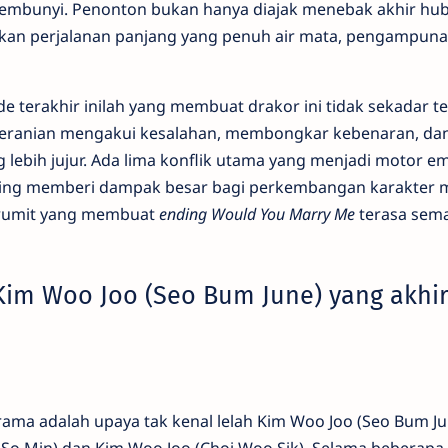
rsembunyi. Penonton bukan hanya diajak menebak akhir h
sikan perjalanan panjang yang penuh air mata, pengampuna
de terakhir inilah yang membuat drakor ini tidak sekadar t
keberanian mengakui kesalahan, membongkar kebenaran, da
ebih jujur. Ada lima konflik utama yang menjadi motor e
sing memberi dampak besar bagi perkembangan karakter
ik rumit yang membuat
ending Would You Marry Me
terasa sem
Kim Woo Joo (Seo Bum June) yang akhi
rama adalah upaya tak kenal lelah Kim Woo Joo (Seo Bum J