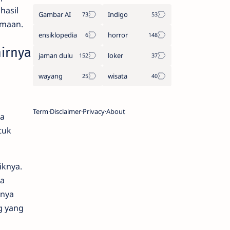
hasil
Gambar AI
Indigo
imaan.
ensiklopedia
horror
irnya
jaman dulu
loker
wayang
wisata
Term
Disclaimer
Privacy
About
sa
tuk
iknya.
ta
anya
g yang