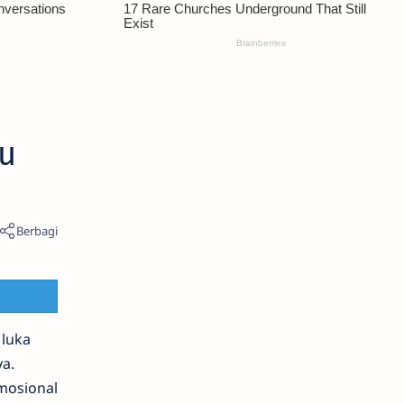
ou
 luka
a.
emosional