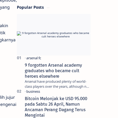
episode,
 yang
Popular Posts
akin
tik
ngkarnya
9 forgotten Arsenal academy
graduates who became cult
heroes elsewhere
Arsenal have produced plenty of world-
class players over the years, although not
all of them make the grade at the
Emirates. For every Tony Ada…
ih jujur
Bitcoin Melonjak ke USD 95.000
pada Sabtu 26 April, Namun
mengenai
Ancaman Perang Dagang Terus
Mengintai