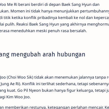
Yoo Me Ri berani berdiri di depan Baek Sang Hyun dan
kukan. Momen ini tidak hanya menunjukkan pertumbuhann
di titik ketika konflik pribadinya kembali ke nol dan keperc
lai pulih. Reaksi Baek Sang Hyun yang akhirnya menghorma
terasa meneduhkan meski penuh rasa bersalah.
 yang mengubah arah hubungan
oo (Choi Woo Sik) tidak akan menemukan jalannya tanpa r
Jung Ae Ri). Konflik ini terlihat sederhana, tetapi sebenarny
 kuat. Go Pil Nyeon bukan hanya figur keluarga, tetapi j
agi Kim Woo Joo.
dan memberikan restunya, ketegangan perlahan mencair. K