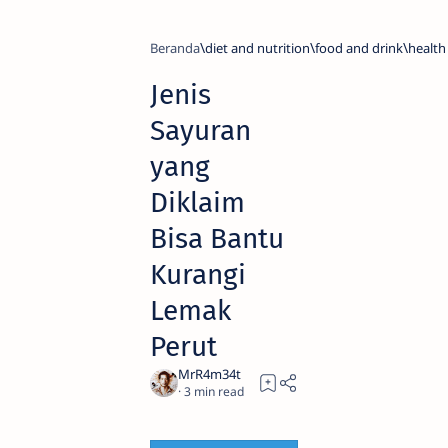
Beranda
diet and nutrition
food and drink
health
Jenis
Sayuran
yang
Diklaim
Bisa Bantu
Kurangi
Lemak
Perut
3