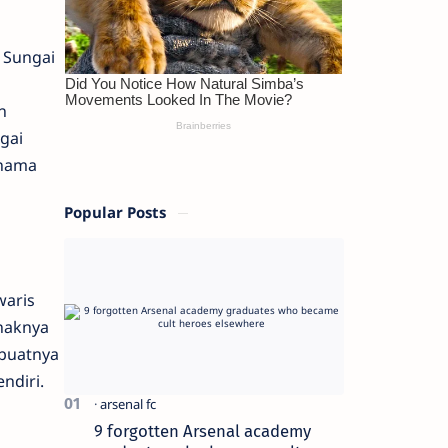
 Sungai
n
gai
 nama
Popular Posts
waris
 haknya
mbuatnya
ndiri.
9 forgotten Arsenal academy