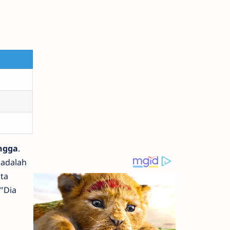
ngga
.
 adalah
ta
 "Dia