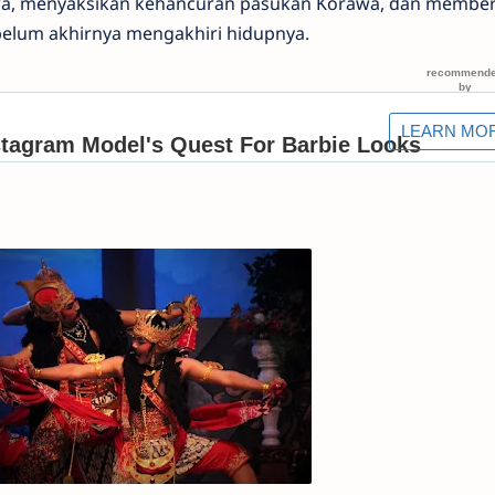
a, menyaksikan kehancuran pasukan Korawa, dan member
belum akhirnya mengakhiri hidupnya.