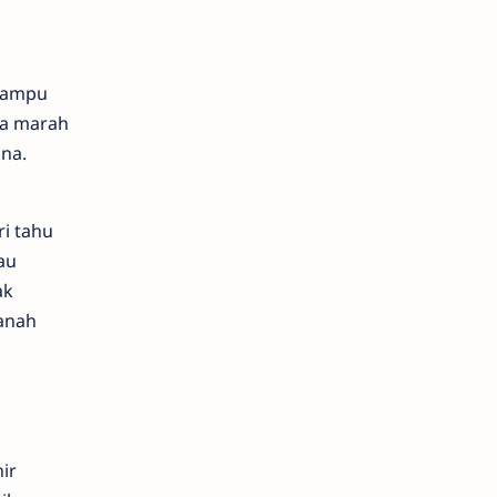
 mampu
ya marah
na.
i tahu
au
ak
anah
ir