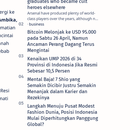
graduates who became cult
heroes elsewhere
ergi ke
Arsenal have produced plenty of world-
class players over the years, although not
Ambika,
all of them make the grade at the
ematian
Emirates. For every Tony Ada…
Bitcoin Melonjak ke USD 95.000
cintai
pada Sabtu 26 April, Namun
anah
Ancaman Perang Dagang Terus
Mengintai
ebab
Kenaikan UMP 2026 di 34
Provinsi di Indonesia Jika Resmi
Sebesar 10,5 Persen
Mental Baja! 7 Shio yang
Semakin Dicibir Justru Semakin
Resi
Menanjak dalam Karier dan
Rezekinya
mati
Langkah Menuju Pusat Modest
Fashion Dunia, Posisi Indonesia
Mulai Diperhitungkan Panggung
Global?