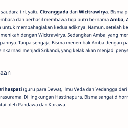
 saudara tiri, yaitu
Citranggada
dan
Wicitrawirya
. Bisma p
yembara dan berhasil membawa tiga putri bernama
Amba, 
an untuk membahagiakan kedua adiknya. Namun, setelah k
 menikah dengan Wicitrawirya. Sedangkan Amba, yang men
sumpahnya. Tanpa sengaja, Bisma menembak Amba dengan p
nkarnasi menjadi Srikandi, yang kelak akan menjadi peny
naan
Brihaspati
(guru para Dewa), ilmu Veda dan Vedangga dari 
Parasurama. Di lingkungan Hastinapura, Bisma sangat dihor
ntai oleh Pandawa dan Korawa.