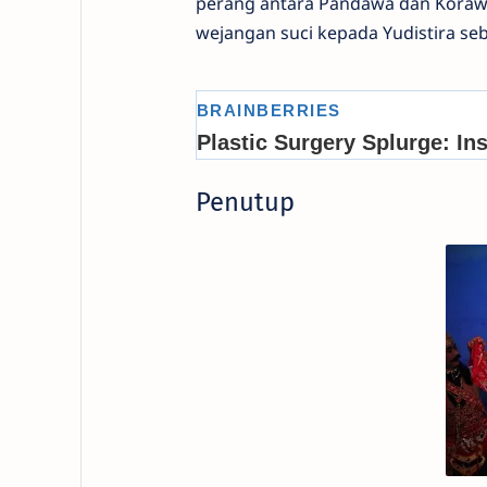
perang antara Pandawa dan Koraw
wejangan suci kepada Yudistira se
Penutup