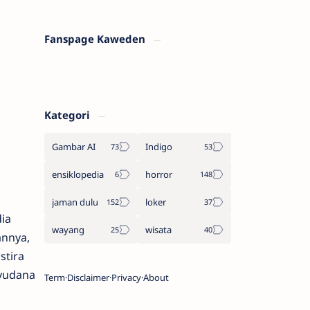
Fanspage Kaweden
Kategori
Gambar AI
Indigo
ensiklopedia
horror
jaman dulu
loker
ia
wayang
wisata
annya,
stira
yudana
Term
Disclaimer
Privacy
About