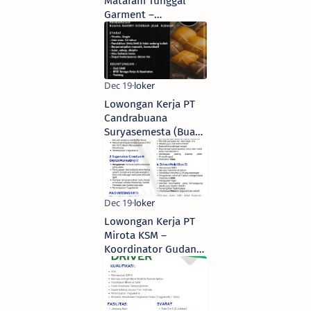
Mataram Tunggal
Garment –
Administrasi &
Resepsionis
Lowongan Kerja PT
Candrabuana
Suryasemesta (Buana
Bakery & Coffee) –
Pramuniaga/SPG
Lowongan Kerja PT
Mirota KSM –
Koordinator Gudang,
Spv Creative &
Digital Marketing,
Spv Sales, Driver
Mobil Box, & Paid