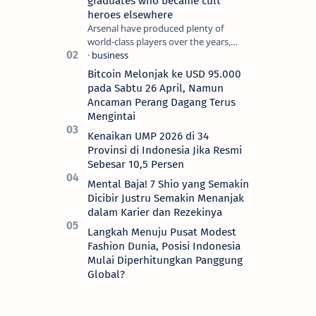
graduates who became cult
heroes elsewhere
Arsenal have produced plenty of
world-class players over the years,
although not all of them make the
grade at the Emirates. For every Tony
Bitcoin Melonjak ke USD 95.000
Ada…
pada Sabtu 26 April, Namun
Ancaman Perang Dagang Terus
Mengintai
Kenaikan UMP 2026 di 34
Provinsi di Indonesia Jika Resmi
Sebesar 10,5 Persen
Mental Baja! 7 Shio yang Semakin
Dicibir Justru Semakin Menanjak
dalam Karier dan Rezekinya
Langkah Menuju Pusat Modest
Fashion Dunia, Posisi Indonesia
Mulai Diperhitungkan Panggung
Global?