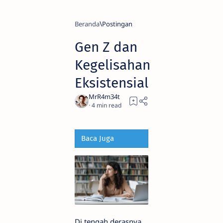
Beranda
Gen Z dan
Kegelisahan
Eksistensial
4
Baca Juga
Di tengah derasnya