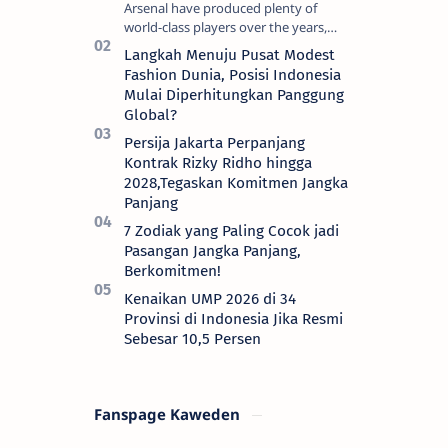
Arsenal have produced plenty of
world-class players over the years,
although not all of them make the
Langkah Menuju Pusat Modest
grade at the Emirates. For every Tony
Fashion Dunia, Posisi Indonesia
Ada…
Mulai Diperhitungkan Panggung
Global?
Persija Jakarta Perpanjang
Kontrak Rizky Ridho hingga
2028,Tegaskan Komitmen Jangka
Panjang
7 Zodiak yang Paling Cocok jadi
Pasangan Jangka Panjang,
Berkomitmen!
Kenaikan UMP 2026 di 34
Provinsi di Indonesia Jika Resmi
Sebesar 10,5 Persen
Fanspage Kaweden