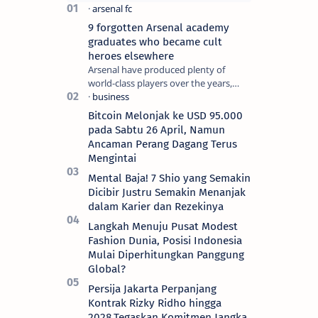
9 forgotten Arsenal academy
graduates who became cult
heroes elsewhere
Arsenal have produced plenty of
world-class players over the years,
although not all of them make the
grade at the Emirates. For every Tony
Bitcoin Melonjak ke USD 95.000
Ada…
pada Sabtu 26 April, Namun
Ancaman Perang Dagang Terus
Mengintai
Mental Baja! 7 Shio yang Semakin
Dicibir Justru Semakin Menanjak
dalam Karier dan Rezekinya
Langkah Menuju Pusat Modest
Fashion Dunia, Posisi Indonesia
Mulai Diperhitungkan Panggung
Global?
Persija Jakarta Perpanjang
Kontrak Rizky Ridho hingga
2028,Tegaskan Komitmen Jangka