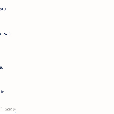
atu
erval)
a,
ini