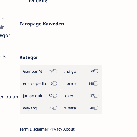
Panjang
an
Fanspage Kaweden
ir
egori
 3.
Kategori
Gambar AI
Indigo
ensiklopedia
horror
jaman dulu
loker
r bulan,
wayang
wisata
Term
Disclaimer
Privacy
About