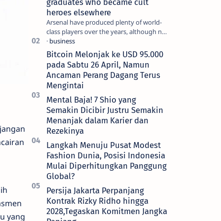
graduates who became cult
heroes elsewhere
Arsenal have produced plenty of world-
class players over the years, although not
all of them make the grade at the
Emirates. For every Tony Ada…
Bitcoin Melonjak ke USD 95.000
pada Sabtu 26 April, Namun
Ancaman Perang Dagang Terus
Mengintai
Mental Baja! 7 Shio yang
Semakin Dicibir Justru Semakin
Menanjak dalam Karier dan
jangan
Rezekinya
ncairan
Langkah Menuju Pusat Modest
Fashion Dunia, Posisi Indonesia
Mulai Diperhitungkan Panggung
Global?
ih
Persija Jakarta Perpanjang
Kontrak Rizky Ridho hingga
dasmen
2028,Tegaskan Komitmen Jangka
ru yang