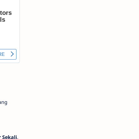
ang
 Sekali
.