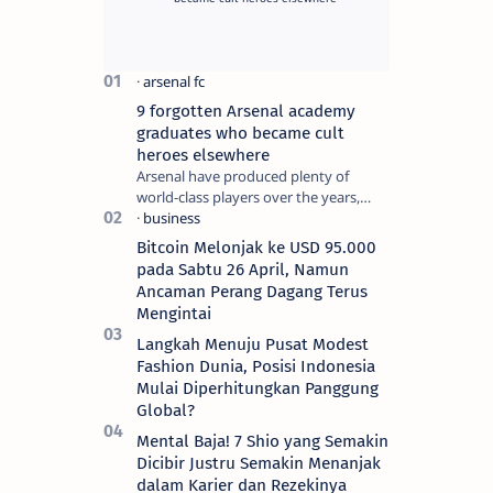
9 forgotten Arsenal academy
graduates who became cult
heroes elsewhere
Arsenal have produced plenty of
world-class players over the years,
although not all of them make the
grade at the Emirates. For every Tony
Bitcoin Melonjak ke USD 95.000
Ada…
pada Sabtu 26 April, Namun
Ancaman Perang Dagang Terus
Mengintai
Langkah Menuju Pusat Modest
Fashion Dunia, Posisi Indonesia
Mulai Diperhitungkan Panggung
Global?
Mental Baja! 7 Shio yang Semakin
Dicibir Justru Semakin Menanjak
dalam Karier dan Rezekinya