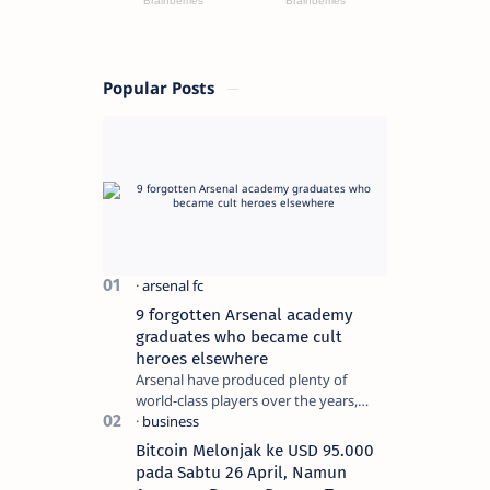
Popular Posts
9 forgotten Arsenal academy
graduates who became cult
heroes elsewhere
Arsenal have produced plenty of
world-class players over the years,
although not all of them make the
grade at the Emirates. For every Tony
Bitcoin Melonjak ke USD 95.000
Ada…
pada Sabtu 26 April, Namun