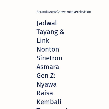
Beranda
news
news media
television
Jadwal
Tayang &
Link
Nonton
Sinetron
Asmara
Gen Z:
Nyawa
Raisa
Kembali