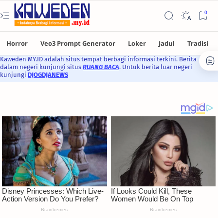
Kaweden MY.ID adalah situs tempat berbagi informasi terkini. Berita
dalam negeri kunjungi situs
RUANG BACA
. Untuk berita luar negeri
kunjungi
DJOGDJANEWS