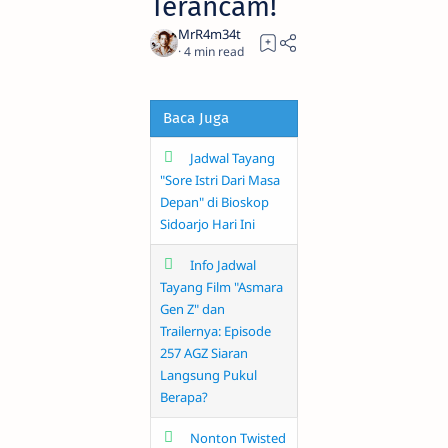
Terancam!
4
Baca Juga
Jadwal Tayang
"Sore Istri Dari Masa
Depan" di Bioskop
Sidoarjo Hari Ini
Info Jadwal
Tayang Film "Asmara
Gen Z" dan
Trailernya: Episode
257 AGZ Siaran
Langsung Pukul
Berapa?
Nonton Twisted