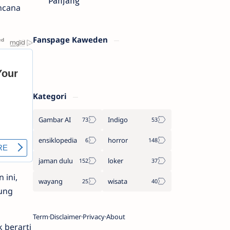
Panjang
encana
Fanspage Kaweden
Kategori
Gambar AI
Indigo
ensiklopedia
horror
jaman dulu
loker
 ini,
wayang
wisata
jung
Term
Disclaimer
Privacy
About
 berarti