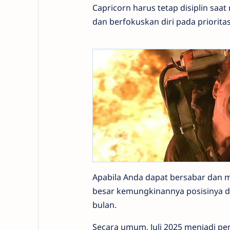
Capricorn harus tetap disiplin saat
dan berfokuskan diri pada prioritas
Apabila Anda dapat bersabar dan m
besar kemungkinannya posisinya da
bulan.
Secara umum, Juli 2025 menjadi per