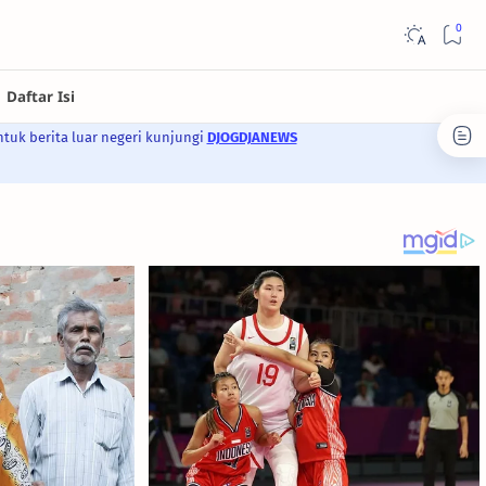
ntuk berita luar negeri kunjungi
DJOGDJANEWS