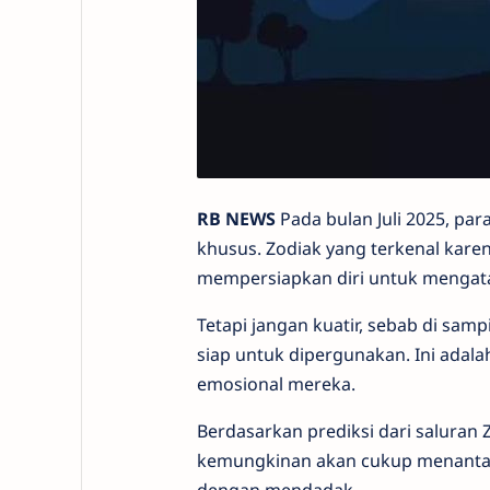
RB NEWS
Pada bulan Juli 2025, p
khusus. Zodiak yang terkenal kare
mempersiapkan diri untuk mengatas
Tetapi jangan kuatir, sebab di sam
siap untuk dipergunakan. Ini adal
emosional mereka.
Berdasarkan prediksi dari saluran 
kemungkinan akan cukup menantang