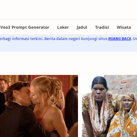
rbagi informasi terkini. Berita dalam negeri kunjungi situs
RUANG BACA
. U