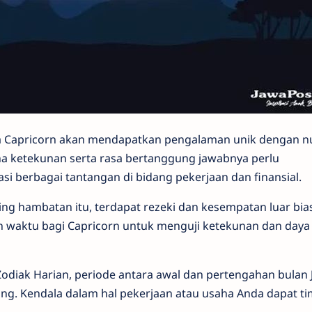
ara Capricorn akan mendapatkan pengalaman unik dengan 
na ketekunan serta rasa bertanggung jawabnya perlu
i berbagai tantangan di bidang pekerjaan dan finansial.
ping hambatan itu, terdapat rezeki dan kesempatan luar bia
ah waktu bagi Capricorn untuk menguji ketekunan dan daya
Zodiak Harian, periode antara awal dan pertengahan bulan J
. Kendala dalam hal pekerjaan atau usaha Anda dapat ti