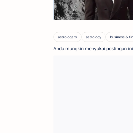
Anda mungkin menyukai postingan ini