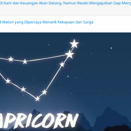
an di Karir dan Keuangan Akan Datang, Namun Rezeki Mengejutkan Siap Men
 Weton yang Dipercaya Menarik Kekayaan dari Surga