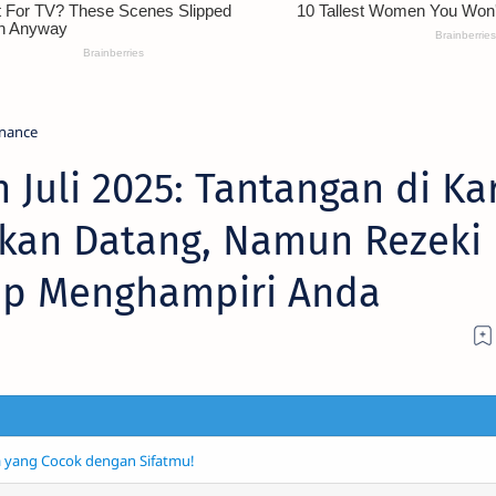
inance
 Juli 2025: Tantangan di Kar
kan Datang, Namun Rezeki
ap Menghampiri Anda
ya yang Cocok dengan Sifatmu!