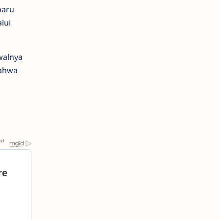
baru
lui
walnya
bahwa