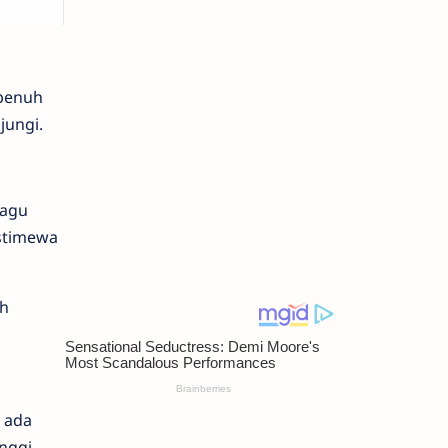
 penuh
jungi.
lagu
istimewa
ah
 ada
inggi