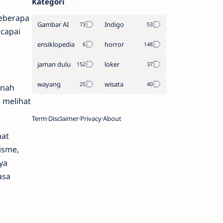
Kategori
beberapa
Gambar AI
Indigo
capai
ensiklopedia
horror
jaman dulu
loker
wayang
wisata
rnah
 melihat
Term
Disclaimer
Privacy
About
aat
isme,
ya
asa