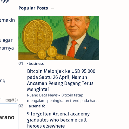
Popular Posts
semakin
u agar
narnya
Bitcoin Melonjak ke USD 95.000
pada Sabtu 26 April, Namun
ang
Ancaman Perang Dagang Terus
Mengintai
Ruang Baca News – Bitcoin tetap
mengalami peningkatan trend pada hari
Jumat (25/4) dan hampir mencapai titik
tertingginya selama dua bulan b…
9 forgotten Arsenal academy
graduates who became cult
heroes elsewhere