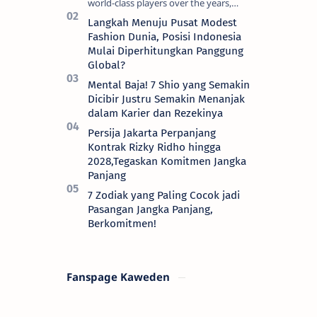
world-class players over the years,
although not all of them make the
Langkah Menuju Pusat Modest
grade at the Emirates. For every Tony
Fashion Dunia, Posisi Indonesia
Ada…
Mulai Diperhitungkan Panggung
Global?
Mental Baja! 7 Shio yang Semakin
Dicibir Justru Semakin Menanjak
dalam Karier dan Rezekinya
Persija Jakarta Perpanjang
Kontrak Rizky Ridho hingga
2028,Tegaskan Komitmen Jangka
Panjang
7 Zodiak yang Paling Cocok jadi
Pasangan Jangka Panjang,
Berkomitmen!
Fanspage Kaweden