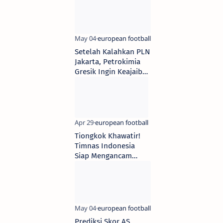
Setelah Kalahkan PLN
Jakarta, Petrokimia
Gresik Ingin Keajaiban
Kedua di Final Proliga
Tiongkok Khawatir!
Timnas Indonesia
Siap Mengancam
Kualifikasi Piala
Dunia Tanpa Jalur
Istimewa
Prediksi Skor AS