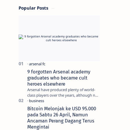
Popular Posts
9 forgotten Arsenal academy
graduates who became cult
heroes elsewhere
Arsenal have produced plenty of world-
class players over the years, although not
all of them make the grade at the
Emirates. For every Tony Ada…
Bitcoin Melonjak ke USD 95.000
pada Sabtu 26 April, Namun
Ancaman Perang Dagang Terus
Mengintai