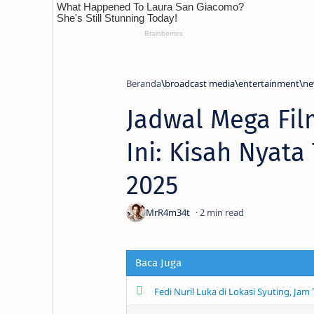
Beranda
broadcast media
entertainment
ne
Jadwal Mega Film
Ini: Kisah Nyata 
2025
2
Baca Juga
Fedi Nuril Luka di Lokasi Syuting, Ja