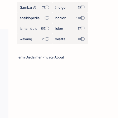
Gambar AI
Indigo
ensiklopedia
horror
jaman dulu
loker
wayang
wisata
Term
Disclaimer
Privacy
About