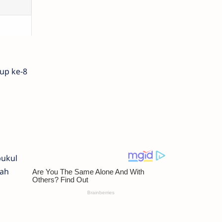
rup ke-8
pukul
wah