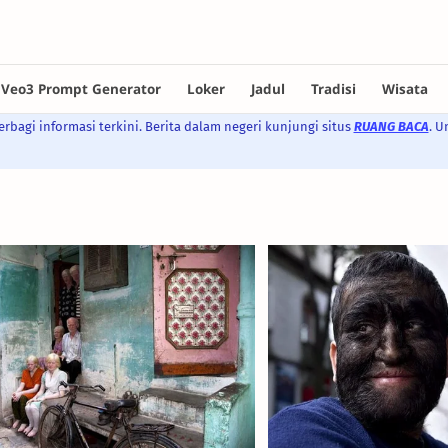
rbagi informasi terkini. Berita dalam negeri kunjungi situs
RUANG BACA
. U