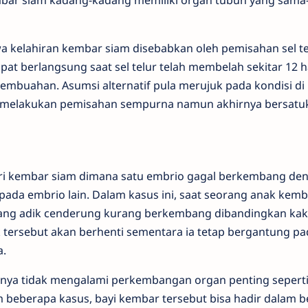
mbar siam kadang-kadang memiliki organ tubuh yang sam
kelahiran kembar siam disebabkan oleh pemisahan sel te
apat berlangsung saat sel telur telah membelah sekitar 12 h
pembuahan. Asumsi alternatif pula merujuk pada kondisi d
ru melakukan pemisahan sempurna namun akhirnya bersatuk
ri kembar siam dimana satu embrio gagal berkembang de
ada embrio lain. Dalam kasus ini, saat seorang anak kemb
ang adik cenderung kurang berkembang dibandingkan kak
tersebut akan berhenti sementara ia tetap bergantung pa
.
mnya tidak mengalami perkembangan organ penting seperti
m beberapa kasus, bayi kembar tersebut bisa hadir dalam 