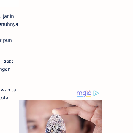
 janin
penuhnya
r pun
i, saat
engan
 wanita
otal