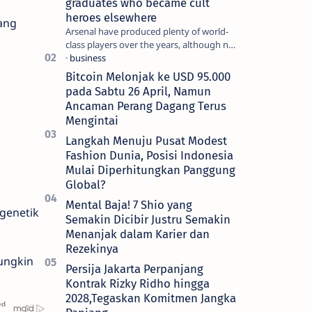
graduates who became cult
heroes elsewhere
ang
Arsenal have produced plenty of world-
class players over the years, although not
all of them make the grade at the
Emirates. For every Tony Ada…
Bitcoin Melonjak ke USD 95.000
pada Sabtu 26 April, Namun
Ancaman Perang Dagang Terus
Mengintai
Langkah Menuju Pusat Modest
Fashion Dunia, Posisi Indonesia
Mulai Diperhitungkan Panggung
Global?
Mental Baja! 7 Shio yang
genetik
Semakin Dicibir Justru Semakin
Menanjak dalam Karier dan
Rezekinya
mungkin
Persija Jakarta Perpanjang
Kontrak Rizky Ridho hingga
2028,Tegaskan Komitmen Jangka