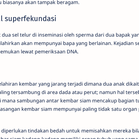
tu biasanya akan tampak beragam.
l superfekundasi
 dua sel telur di inseminasi oleh sperma dari dua bapak ya
dilahirkan akan mempunyai bapa yang berlainan. Kejadian
itemukan lewat pemeriksaan DNA.
ahiran kembar yang jarang terjadi dimana dua anak dikai
ling tersambung di area dada atau perut; namun hal terse
s di mana sambungan antar kembar siam mencakup bagian 
k pasangan kembar siam mempunyai paling tidak satu organ
 diperlukan tindakan bedah untuk memisahkan mereka bil