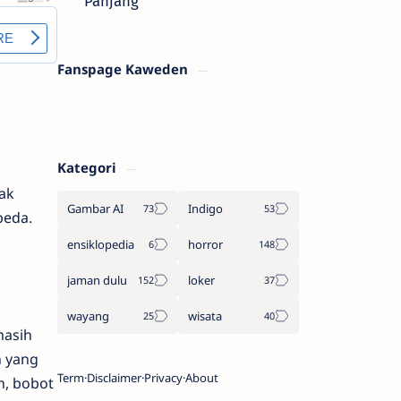
Panjang
Fanspage Kaweden
Kategori
i
ak
Gambar AI
Indigo
beda.
ensiklopedia
horror
jaman dulu
loker
wayang
wisata
masih
 yang
Term
Disclaimer
Privacy
About
n, bobot