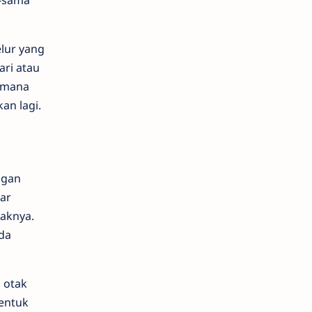
a-sama
lur yang
ari atau
i mana
an lagi.
ngan
ar
aknya.
da
 otak
bentuk