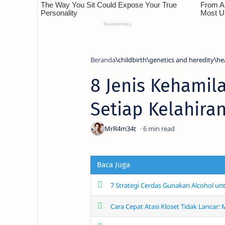
Beranda
childbirth
genetics and heredity
he
8 Jenis Kehamil
Setiap Kelahira
6
Baca Juga
7 Strategi Cerdas Gunakan Alcohol un
Cara Cepat Atasi Kloset Tidak Lancar: