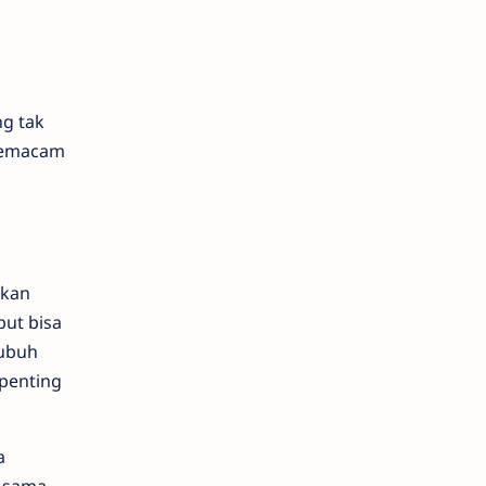
ng tak
 semacam
tkan
but bisa
tubuh
 penting
a