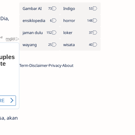
Gambar AI
Indigo
Dia,
ensiklopedia
horror
jaman dulu
loker
wayang
wisata
Term
Disclaimer
Privacy
About
sa, akan