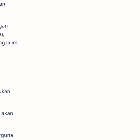
gan
ngan
u,
g lalim.
kukan
k akan
erguna