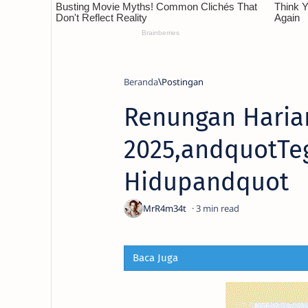
Beranda
Renungan Haria
2025,andquotTeg
Hidupandquot
3
Baca Juga