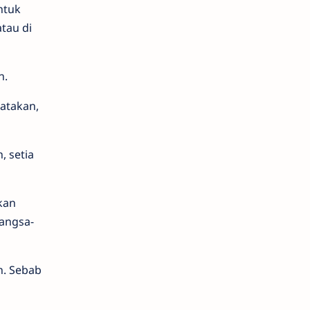
ntuk
tau di
n.
atakan,
, setia
kan
angsa-
n. Sebab