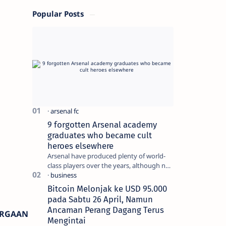
Popular Posts
9 forgotten Arsenal academy
graduates who became cult
heroes elsewhere
Arsenal have produced plenty of world-
class players over the years, although not
all of them make the grade at the
Emirates. For every Tony Ada…
Bitcoin Melonjak ke USD 95.000
pada Sabtu 26 April, Namun
Ancaman Perang Dagang Terus
ARGAAN
Mengintai