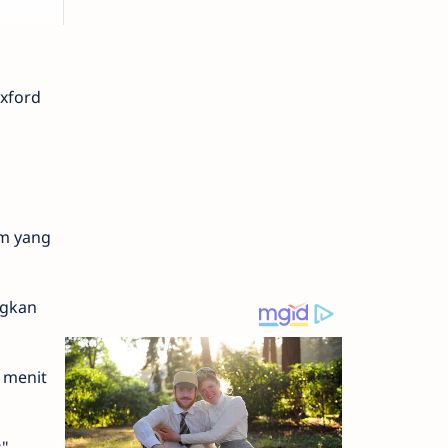
xford
im yang
ngkan
 menit
s"