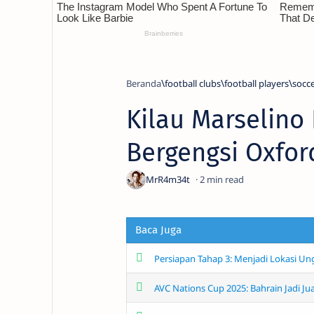
Beranda
football clubs
football players
socc
Kilau Marselino
Bergengsi Oxfor
2
Baca Juga
Persiapan Tahap 3: Menjadi Lokasi Un
AVC Nations Cup 2025: Bahrain Jadi Ju