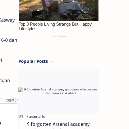
 Kasway
 6-0 dan
11
Popular Posts
angan
9 forgotten Arsenal academy