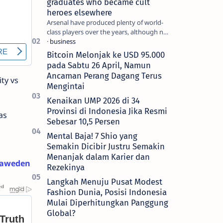
graduates who became cult
heroes elsewhere
Arsenal have produced plenty of world-
class players over the years, although not
all of them make the grade at the
Emirates. For every Tony Ada…
Bitcoin Melonjak ke USD 95.000
pada Sabtu 26 April, Namun
Ancaman Perang Dagang Terus
ty vs
Mengintai
Kenaikan UMP 2026 di 34
Provinsi di Indonesia Jika Resmi
as
Sebesar 10,5 Persen
Mental Baja! 7 Shio yang
Semakin Dicibir Justru Semakin
Menanjak dalam Karier dan
aweden
Rezekinya
Langkah Menuju Pusat Modest
Fashion Dunia, Posisi Indonesia
Mulai Diperhitungkan Panggung
Global?