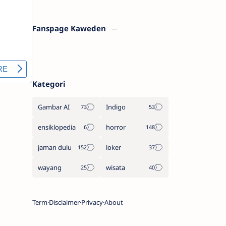
Fanspage Kaweden
Kategori
Gambar AI
Indigo
ensiklopedia
horror
jaman dulu
loker
wayang
wisata
Term
Disclaimer
Privacy
About