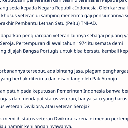
at keputusan pemerintah dan telah diterimakan kepada pak
ang setia kepada Negara Republik Indonesia. Oleh karena i
 khusus veteran di samping menerima gaji pensiunannya s
rakhir Pembantu Letnan Satu (Peltu) TNI-AD.
ndapatkan penghargaan veteran lainnya sebagai pejuang y
 Seroja. Pertempuran di awal tahun 1974 itu semata demi
yang dijajah Bangsa Portugis untuk bisa bersatu kembali ke
rbanannya tersebut, ada bintang jasa, piagam pengharga
a yang berhak diterima dan disandang oleh Pak Atmojo.
an patuh pada keputusan Pemerintah Indonesia bahwa ber
ugas dan mendapat status veteran, hanya satu yang harus
tus veteran Dwikiora, atau veteran Seroja?
k memilih status veteran Dwikora karena di medan perte
liau hampir kehilangan nyawanya.