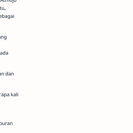
 Atmojo
tu,
ebagai
ang
pada
an dan
apa kali
mpuran