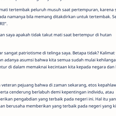
t mati tertembak peluruh musuh saat pertempuran, karena 
h ada namanya bila memang ditakdirkan untuk tertembak. S
RI!".
aan saya apakah tidak takut mati saat bertempur di hutan
r sangat patriotisme di telinga saya. Betapa tidak? Kalimat
 adanya asumsi bahwa kita semua sudah mulai kehilanga
ntur di dalam memaknai kecintaan kita kepada negara dan
ra veteran pejuang bahwa di zaman sekarang, etos kepahla
erta cenderung berlabuh demi kepentingan individu, atau
kan pengabdian yang terbaik pada negeri ini. Hal itu ya
an berusaha memberikan yang terbaik pada negeri yang kit