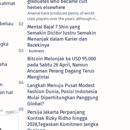
graduates who became cult
kalimat
heroes elsewhere
Arsenal have produced plenty of world-
class players over the years, although not
beliau
all of them make the grade at the
Mental Baja! 7 Shio yang
Emirates. For every Tony Ada…
Semakin Dicibir Justru Semakin
Menanjak dalam Karier dan
ngka
Rezekinya
Bitcoin Melonjak ke USD 95.000
aha
pada Sabtu 26 April, Namun
Ancaman Perang Dagang Terus
Mengintai
am
Langkah Menuju Pusat Modest
Fashion Dunia, Posisi Indonesia
an hal
Mulai Diperhitungkan Panggung
Global?
Persija Jakarta Perpanjang
Kontrak Rizky Ridho hingga
2028,Tegaskan Komitmen Jangka