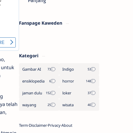
Panjang
Fanspage Kaweden
Kategori
no,
 untuk
Gambar AI
Indigo
a
ensiklopedia
horror
jaman dulu
loker
ng
ya telah
wayang
wisata
an,
Term
Disclaimer
Privacy
About