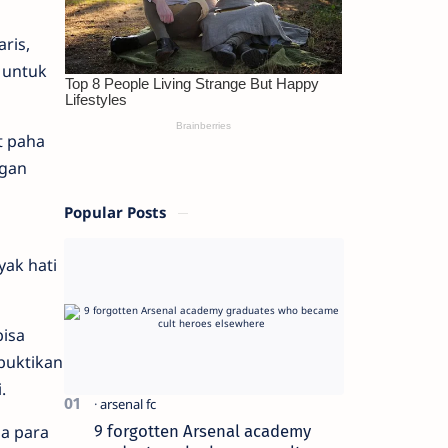
ris,
 untuk
t paha
ngan
Popular Posts
ak hati
bisa
ibuktikan
.
ua para
9 forgotten Arsenal academy