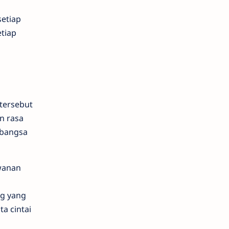
setiap
etiap
 tersebut
n rasa
 bangsa
wanan
ng yang
a cintai