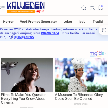
Kaweden MY.ID adalah situs tempat berbagi informasi terkini. Berita
dalam negeri kunjungi situs
RUANG BACA
. Untuk berita luar negeri
kunjungi
DJOGDJANEWS