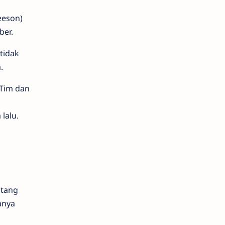
eeson)
ber.
tidak
.
Tim dan
lalu.
ntang
anya