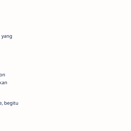
k yang
don
akan
, begitu