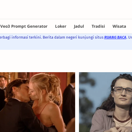
rbagi informasi terkini. Berita dalam negeri kunjungi situs
RUANG BACA
. U