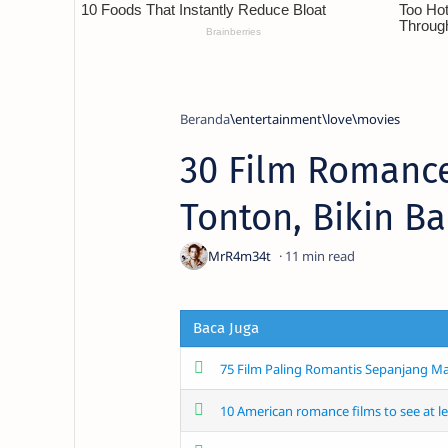
Beranda
entertainment
love
movies
30 Film Romanc
Tonton, Bikin Ba
11
Baca Juga
75 Film Paling Romantis Sepanjang M
10 American romance films to see at lea