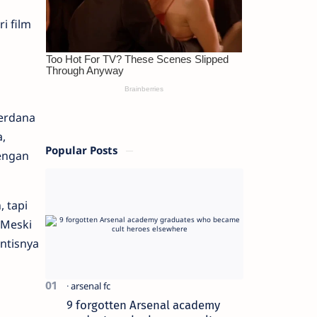
i film
perdana
,
Popular Posts
dengan
 tapi
 Meski
ntisnya
9 forgotten Arsenal academy