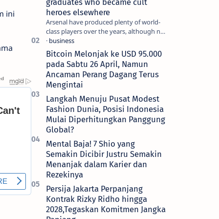
graduates who became cult
heroes elsewhere
 ini
Arsenal have produced plenty of world-
class players over the years, although not
all of them make the grade at the
sama
Emirates. For every Tony Ada…
Bitcoin Melonjak ke USD 95.000
pada Sabtu 26 April, Namun
Ancaman Perang Dagang Terus
Mengintai
Langkah Menuju Pusat Modest
Fashion Dunia, Posisi Indonesia
Mulai Diperhitungkan Panggung
Global?
Mental Baja! 7 Shio yang
Semakin Dicibir Justru Semakin
Menanjak dalam Karier dan
Rezekinya
Persija Jakarta Perpanjang
Kontrak Rizky Ridho hingga
2028,Tegaskan Komitmen Jangka