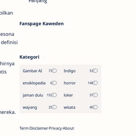
Panjang
pilkan
Fanspage Kaweden
pesona
definisi
Kategori
hirnya
Gambar AI
Indigo
tis
ensiklopedia
horror
jaman dulu
loker
wayang
wisata
mereka.
Term
Disclaimer
Privacy
About