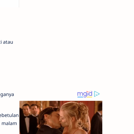
i atau
tiganya
ebetulan
tu malam