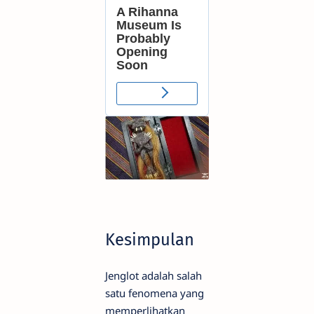
Kesimpulan
Jenglot adalah salah
satu fenomena yang
memperlihatkan