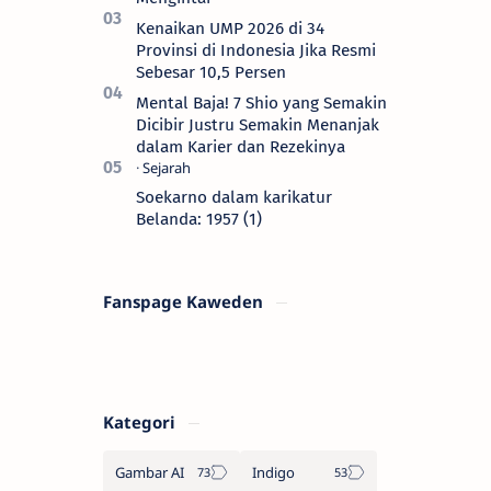
Kenaikan UMP 2026 di 34
Provinsi di Indonesia Jika Resmi
Sebesar 10,5 Persen
Mental Baja! 7 Shio yang Semakin
Dicibir Justru Semakin Menanjak
dalam Karier dan Rezekinya
Soekarno dalam karikatur
Belanda: 1957 (1)
Fanspage Kaweden
Kategori
Gambar AI
Indigo