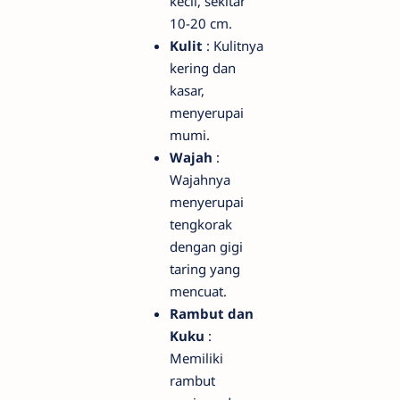
kecil, sekitar
10-20 cm.
Kulit
: Kulitnya
kering dan
kasar,
menyerupai
mumi.
Wajah
:
Wajahnya
menyerupai
tengkorak
dengan gigi
taring yang
mencuat.
Rambut dan
Kuku
:
Memiliki
rambut