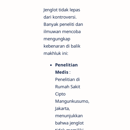
Jenglot tidak lepas
dari kontroversi.
Banyak peneliti dan
ilmuwan mencoba
mengungkap
kebenaran di balik
makhluk ini:
Penelitian
Medis
:
Penelitian di
Rumah Sakit
Cipto
Mangunkusumo,
Jakarta,
menunjukkan
bahwa jenglot
tidak memiliki