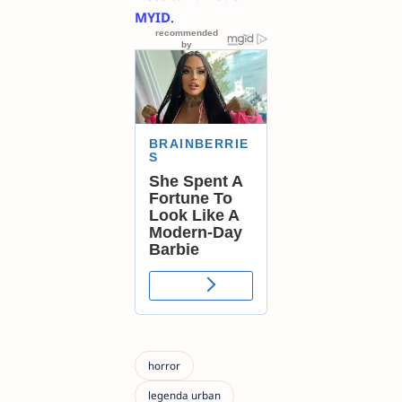
MYID
.