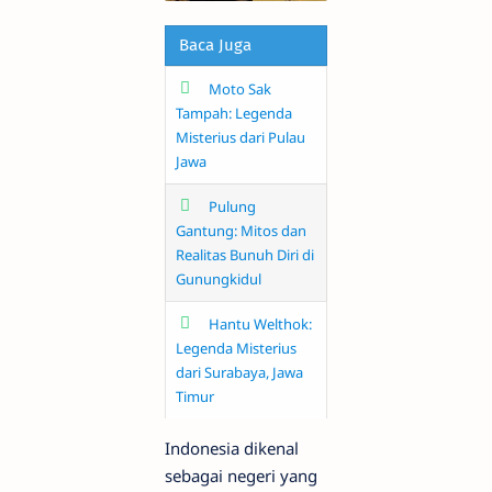
Baca Juga
Moto Sak
Tampah: Legenda
Misterius dari Pulau
Jawa
Pulung
Gantung: Mitos dan
Realitas Bunuh Diri di
Gunungkidul
Hantu Welthok:
Legenda Misterius
dari Surabaya, Jawa
Timur
Indonesia dikenal
sebagai negeri yang