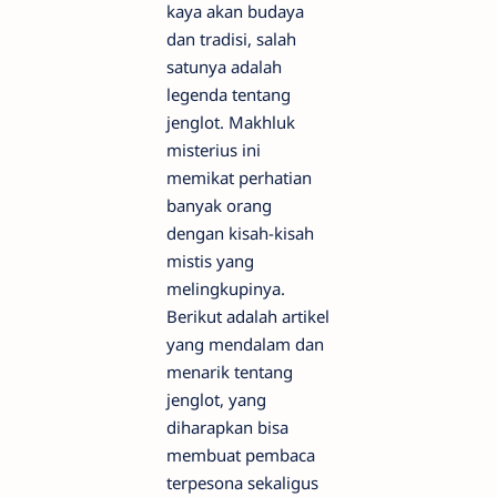
kaya akan budaya
dan tradisi, salah
satunya adalah
legenda tentang
jenglot. Makhluk
misterius ini
memikat perhatian
banyak orang
dengan kisah-kisah
mistis yang
melingkupinya.
Berikut adalah artikel
yang mendalam dan
menarik tentang
jenglot, yang
diharapkan bisa
membuat pembaca
terpesona sekaligus