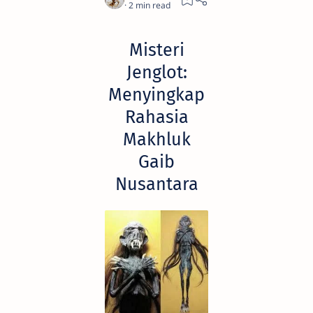
2
Misteri
Jenglot:
Menyingkap
Rahasia
Makhluk
Gaib
Nusantara