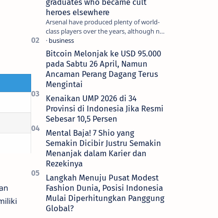
graduates who became cult
heroes elsewhere
Arsenal have produced plenty of world-
class players over the years, although not
all of them make the grade at the
Emirates. For every Tony Ada…
Bitcoin Melonjak ke USD 95.000
pada Sabtu 26 April, Namun
Ancaman Perang Dagang Terus
Mengintai
Kenaikan UMP 2026 di 34
Provinsi di Indonesia Jika Resmi
Sebesar 10,5 Persen
Mental Baja! 7 Shio yang
Semakin Dicibir Justru Semakin
Menanjak dalam Karier dan
Rezekinya
Langkah Menuju Pusat Modest
an
Fashion Dunia, Posisi Indonesia
Mulai Diperhitungkan Panggung
iliki
Global?