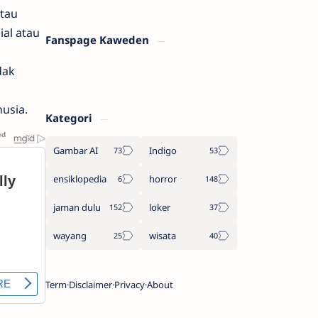
tau
al atau
Fanspage Kaweden
dak
usia.
Kategori
Gambar AI
Indigo
ensiklopedia
horror
jaman dulu
loker
wayang
wisata
Term
Disclaimer
Privacy
About