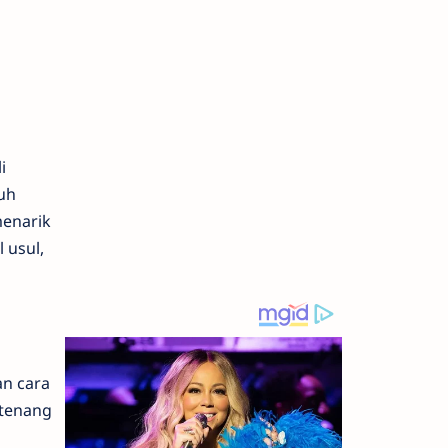
i
uh
menarik
 usul,
an cara
 tenang