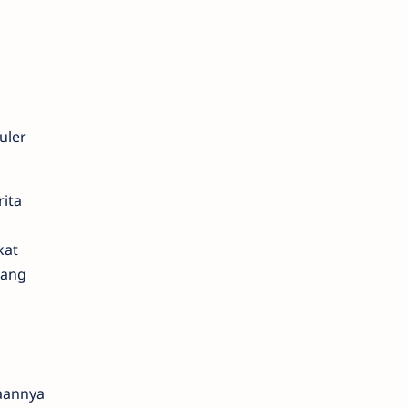
uler
ita
kat
yang
aannya