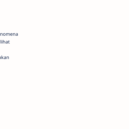
fenomena
lihat
bkan