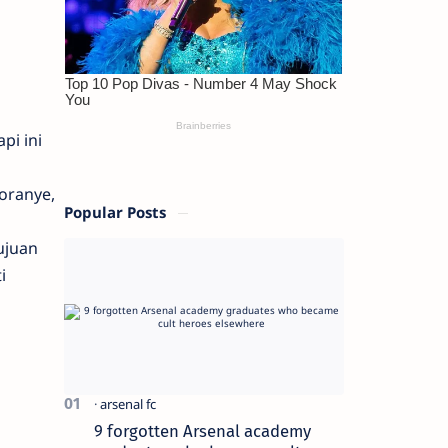
pi ini
oranye,
Popular Posts
ujuan
i
9 forgotten Arsenal academy