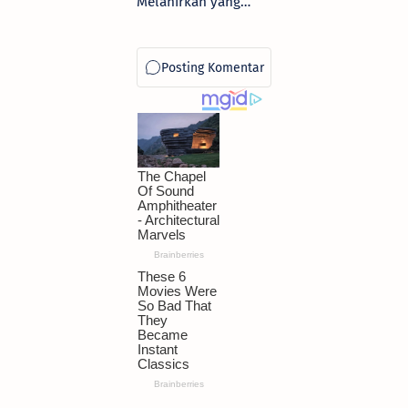
Melahirkan yang
Diikuti Kedua
Menantunya