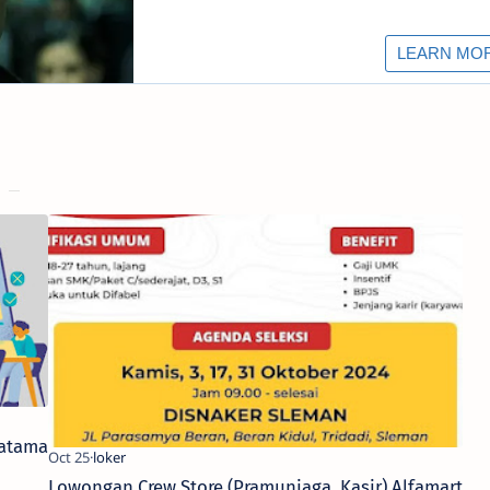
ratama
Lowongan Crew Store (Pramuniaga, Kasir) Alfamart