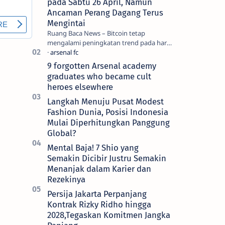
pada Sabtu 26 April, Namun
Ancaman Perang Dagang Terus
Mengintai
Ruang Baca News – Bitcoin tetap
mengalami peningkatan trend pada hari
Jumat (25/4) dan hampir mencapai titik
tertingginya selama dua bulan b…
9 forgotten Arsenal academy
graduates who became cult
heroes elsewhere
Langkah Menuju Pusat Modest
Fashion Dunia, Posisi Indonesia
Mulai Diperhitungkan Panggung
Global?
Mental Baja! 7 Shio yang
Semakin Dicibir Justru Semakin
Menanjak dalam Karier dan
Rezekinya
Persija Jakarta Perpanjang
Kontrak Rizky Ridho hingga
2028,Tegaskan Komitmen Jangka