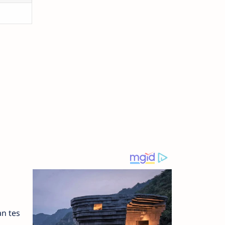
e
n tes