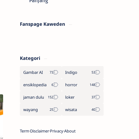
Panjang
Fanspage Kaweden
Kategori
Gambar AI
Indigo
ensiklopedia
horror
jaman dulu
loker
wayang
wisata
Term
Disclaimer
Privacy
About