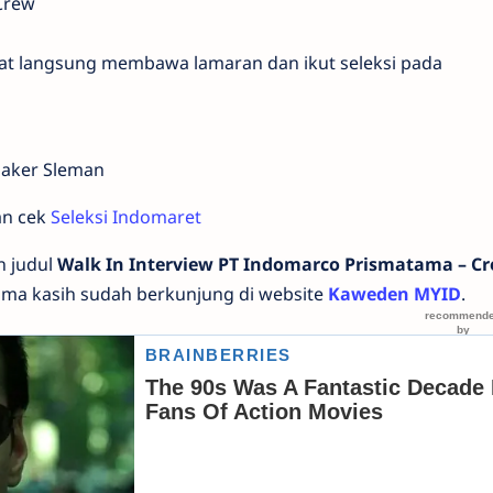
 Crew
at langsung membawa lamaran dan ikut seleksi pada
naker Sleman
an cek
Seleksi Indomaret
n judul
Walk In Interview PT Indomarco Prismatama – C
ima kasih sudah berkunjung di website
Kaweden MYID
.