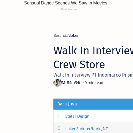
Beranda
loker
Walk In Intervi
Crew Store
Walk In Interview PT Indomarco Pris
0
Baca Juga
Staf IT Design
Loker Sprinter/Kurir JNT