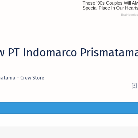
ew PT Indomarco Prismatam
matama – Crew Store