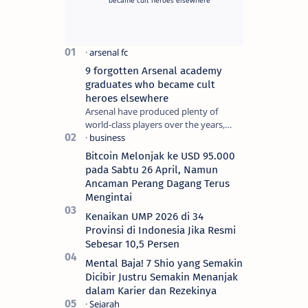
9 forgotten Arsenal academy
graduates who became cult
heroes elsewhere
Arsenal have produced plenty of
world-class players over the years,
although not all of them make the
grade at the Emirates. For every Tony
Bitcoin Melonjak ke USD 95.000
Ada…
pada Sabtu 26 April, Namun
Ancaman Perang Dagang Terus
Mengintai
Kenaikan UMP 2026 di 34
Provinsi di Indonesia Jika Resmi
Sebesar 10,5 Persen
Mental Baja! 7 Shio yang Semakin
Dicibir Justru Semakin Menanjak
dalam Karier dan Rezekinya