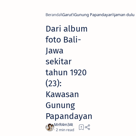
Beranda
Garut
Gunung Papandayan
jaman dulu
Dari album
foto Bali-
Jawa
sekitar
tahun 1920
(23):
Kawasan
Gunung
Papandayan
2