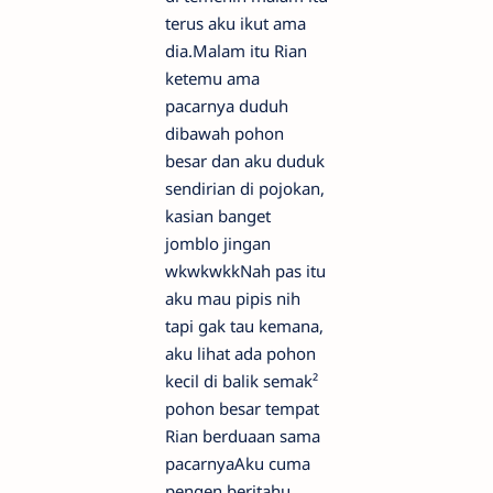
terus aku ikut ama
dia.Malam itu Rian
ketemu ama
pacarnya duduh
dibawah pohon
besar dan aku duduk
sendirian di pojokan,
kasian banget
jomblo jingan
wkwkwkkNah pas itu
aku mau pipis nih
tapi gak tau kemana,
aku lihat ada pohon
kecil di balik semak²
pohon besar tempat
Rian berduaan sama
pacarnyaAku cuma
pengen beritahu