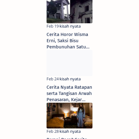
Berpenumpang
Hantu di Yogyakarta
Cerita Horor Wisma
Erni, Saksi Bisu
Pembunuhan Satu
Keluarga, Hantu Erni
Seringkali
Tampakkan Diri
Menari
Cerita Nyata Ratapan
serta Tangisan Arwah
Penasaran, Kejar
Jasad Keluarga
Dimanapun Pergi