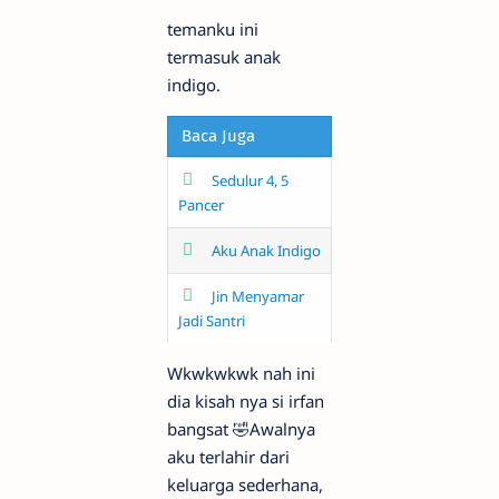
temanku ini
termasuk anak
indigo.
Baca Juga
Sedulur 4, 5
Pancer
Aku Anak Indigo
Jin Menyamar
Jadi Santri
Wkwkwkwk nah ini
dia kisah nya si irfan
bangsat 🤣Awalnya
aku terlahir dari
keluarga sederhana,