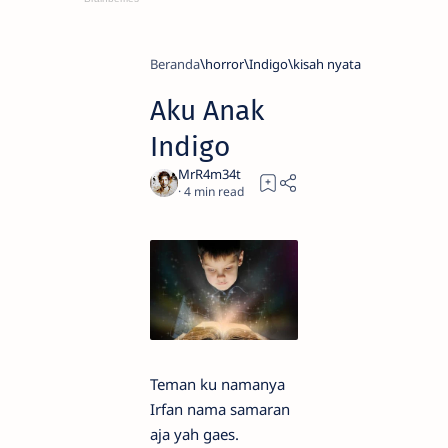
Beranda
horror
Indigo
kisah nyata
Aku Anak
Indigo
4
Teman ku namanya
Irfan nama samaran
aja yah gaes.